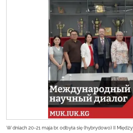
W dniach 20-21 maja br. odbyła się (hybrydowo) II Mię