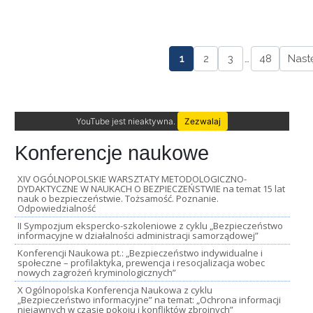
1
2
3
…
48
Nast
YouTube jest nieaktywna.
Zezwalaj
Konferencje naukowe
XIV OGÓLNOPOLSKIE WARSZTATY METODOLOGICZNO-
DYDAKTYCZNE W NAUKACH O BEZPIECZEŃSTWIE na temat 15 lat
nauk o bezpieczeństwie. Tożsamość. Poznanie.
Odpowiedzialność
II Sympozjum ekspercko-szkoleniowe z cyklu „Bezpieczeństwo
informacyjne w działalności administracji samorządowej”
Konferencji Naukowa pt.: „Bezpieczeństwo indywidualne i
społeczne – profilaktyka, prewencja i resocjalizacja wobec
nowych zagrożeń kryminologicznych”
X Ogólnopolska Konferencja Naukowa z cyklu
„Bezpieczeństwo informacyjne” na temat: „Ochrona informacji
niejawnych w czasie pokoju i konfliktów zbrojnych”