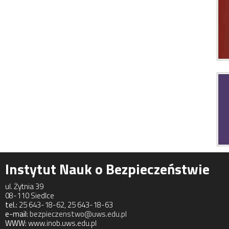
Instytut Nauk o Bezpieczeństwie
ul. Żytnia 39
08-110 Siedlce
tel.:
25 643-18-62, 25 643-18-63
e-mail:
bezpieczenstwo@uws.edu.pl
WWW:
www.inob.uws.edu.pl