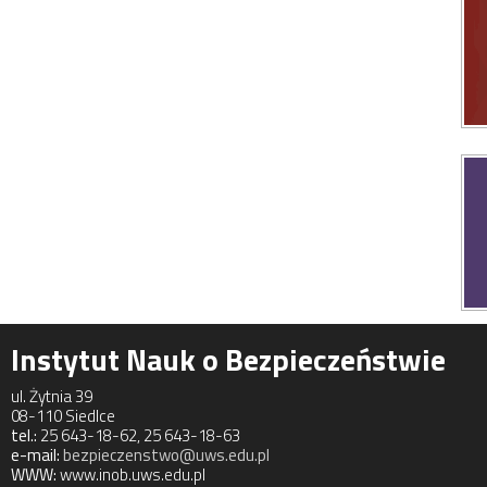
Instytut Nauk o Bezpieczeństwie
ul. Żytnia 39
08-110 Siedlce
tel.:
25 643-18-62, 25 643-18-63
e-mail:
bezpieczenstwo@uws.edu.pl
WWW:
www.inob.uws.edu.pl