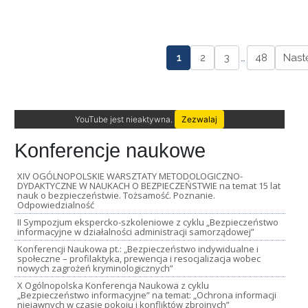
1
2
3
…
48
Nast
YouTube jest nieaktywna.
Zezwalaj
Konferencje naukowe
XIV OGÓLNOPOLSKIE WARSZTATY METODOLOGICZNO-
DYDAKTYCZNE W NAUKACH O BEZPIECZEŃSTWIE na temat 15 lat
nauk o bezpieczeństwie. Tożsamość. Poznanie.
Odpowiedzialność
II Sympozjum ekspercko-szkoleniowe z cyklu „Bezpieczeństwo
informacyjne w działalności administracji samorządowej”
Konferencji Naukowa pt.: „Bezpieczeństwo indywidualne i
społeczne – profilaktyka, prewencja i resocjalizacja wobec
nowych zagrożeń kryminologicznych”
X Ogólnopolska Konferencja Naukowa z cyklu
„Bezpieczeństwo informacyjne” na temat: „Ochrona informacji
niejawnych w czasie pokoju i konfliktów zbrojnych”