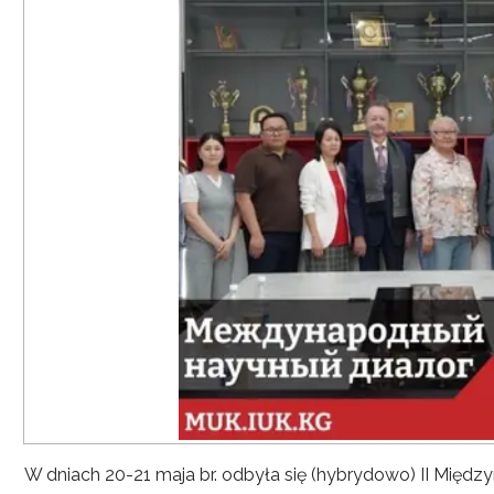
W dniach 20-21 maja br. odbyła się (hybrydowo) II Mię