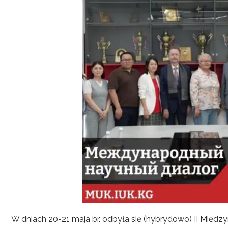
W dniach 20-21 maja br. odbyła się (hybrydowo) II Mię