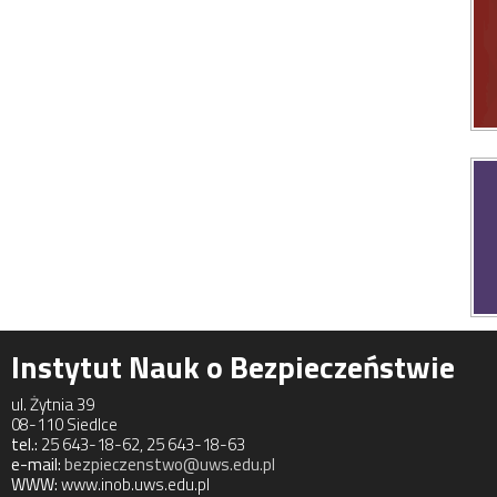
Instytut Nauk o Bezpieczeństwie
ul. Żytnia 39
08-110 Siedlce
tel.:
25 643-18-62, 25 643-18-63
e-mail:
bezpieczenstwo@uws.edu.pl
WWW:
www.inob.uws.edu.pl