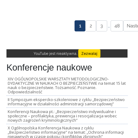
1
2
3
…
48
Nast
YouTube jest nieaktywna.
Zezwalaj
Konferencje naukowe
XIV OGÓLNOPOLSKIE WARSZTATY METODOLOGICZNO-
DYDAKTYCZNE W NAUKACH O BEZPIECZEŃSTWIE na temat 15 lat
nauk o bezpieczeństwie. Tożsamość. Poznanie.
Odpowiedzialność
II Sympozjum ekspercko-szkoleniowe z cyklu „Bezpieczeństwo
informacyjne w działalności administracji samorządowej”
Konferencji Naukowa pt.: „Bezpieczeństwo indywidualne i
społeczne – profilaktyka, prewencja i resocjalizacja wobec
nowych zagrożeń kryminologicznych”
X Ogólnopolska Konferencja Naukowa z cyklu
„Bezpieczeństwo informacyjne” na temat: „Ochrona informacji
niejawnych w czasie pokoju i konfliktów zbrojnych”