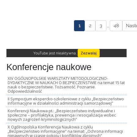
1
2
3
…
48
Nast
YouTube jest nieaktywna.
Zezwalaj
Konferencje naukowe
XIV OGÓLNOPOLSKIE WARSZTATY METODOLOGICZNO-
DYDAKTYCZNE W NAUKACH O BEZPIECZEŃSTWIE na temat 15 lat
nauk o bezpieczeństwie. Tożsamość. Poznanie.
Odpowiedzialność
II Sympozjum ekspercko-szkoleniowe z cyklu „Bezpieczeństwo
informacyjne w działalności administracji samorządowej”
Konferencji Naukowa pt.: „Bezpieczeństwo indywidualne i
społeczne – profilaktyka, prewencja i resocjalizacja wobec
nowych zagrożeń kryminologicznych”
X Ogólnopolska Konferencja Naukowa z cyklu
„Bezpieczeństwo informacyjne” na temat: „Ochrona informacji
niejawnych w czasie pokoju i konfliktów zbrojnych”