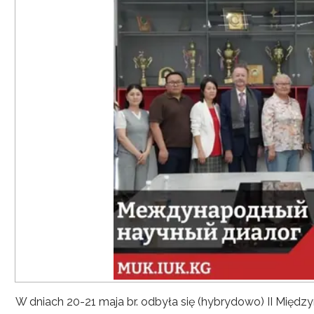
W dniach 20-21 maja br. odbyła się (hybrydowo) II Mię