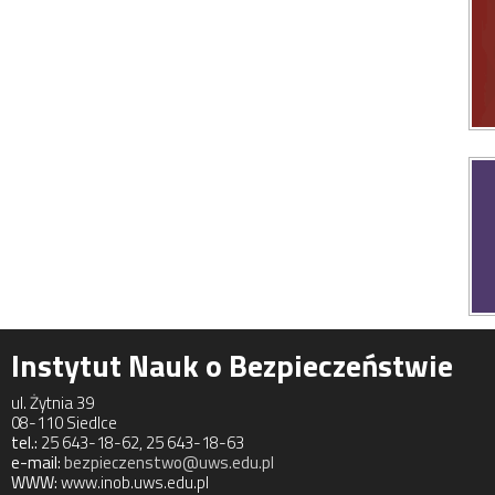
Instytut Nauk o Bezpieczeństwie
ul. Żytnia 39
08-110 Siedlce
tel.:
25 643-18-62, 25 643-18-63
e-mail:
bezpieczenstwo@uws.edu.pl
WWW:
www.inob.uws.edu.pl