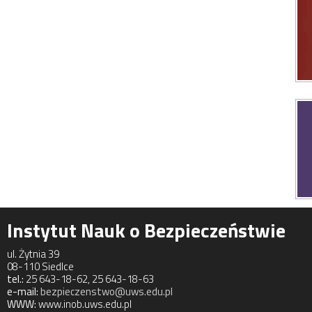
Instytut Nauk o Bezpieczeństwie
ul. Żytnia 39
08-110 Siedlce
tel.:
25 643-18-62, 25 643-18-63
e-mail:
bezpieczenstwo@uws.edu.pl
WWW:
www.inob.uws.edu.pl