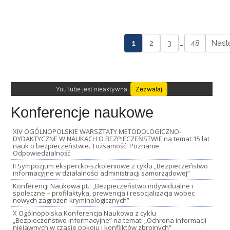
1
2
3
…
48
Nast
YouTube jest nieaktywna.
Zezwalaj
Konferencje naukowe
XIV OGÓLNOPOLSKIE WARSZTATY METODOLOGICZNO-
DYDAKTYCZNE W NAUKACH O BEZPIECZEŃSTWIE na temat 15 lat
nauk o bezpieczeństwie. Tożsamość. Poznanie.
Odpowiedzialność
II Sympozjum ekspercko-szkoleniowe z cyklu „Bezpieczeństwo
informacyjne w działalności administracji samorządowej”
Konferencji Naukowa pt.: „Bezpieczeństwo indywidualne i
społeczne – profilaktyka, prewencja i resocjalizacja wobec
nowych zagrożeń kryminologicznych”
X Ogólnopolska Konferencja Naukowa z cyklu
„Bezpieczeństwo informacyjne” na temat: „Ochrona informacji
niejawnych w czasie pokoju i konfliktów zbrojnych”