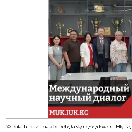
W dniach 20-21 maja br. odbyła się (hybrydowo) II Mię