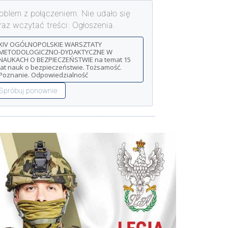
oblem z połączeniem. Nie udało się
raz wczytać treści: Ogłoszenia.
XIV OGÓLNOPOLSKIE WARSZTATY
METODOLOGICZNO-DYDAKTYCZNE W
NAUKACH O BEZPIECZEŃSTWIE na temat 15
lat nauk o bezpieczeństwie. Tożsamość.
Poznanie. Odpowiedzialność
Spróbuj ponownie