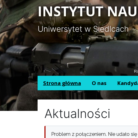
Panel zarządzania plikami cookies
INSTYTUT NAU
Uniwersytet w Siedlcach
Ro
Strona główna
O nas
Kandyd
Aktualności
Problem z połączeniem. Nie udało się 