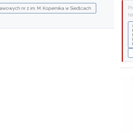
Pr
wowych nr 2 im. M. Kopernika w Siedlcach
te