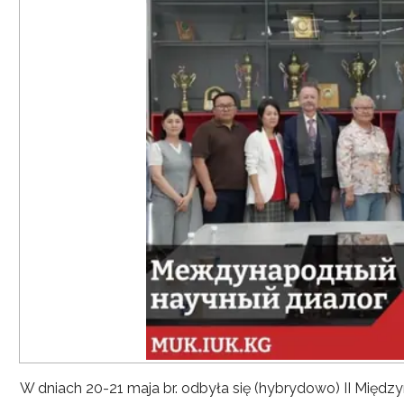
W dniach 20-21 maja br. odbyła się (hybrydowo) II Mię