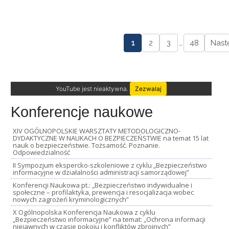
1
2
3
…
48
Nast
YouTube jest nieaktywna.
Zezwalaj
Konferencje naukowe
XIV OGÓLNOPOLSKIE WARSZTATY METODOLOGICZNO-
DYDAKTYCZNE W NAUKACH O BEZPIECZEŃSTWIE na temat 15 lat
nauk o bezpieczeństwie. Tożsamość. Poznanie.
Odpowiedzialność
II Sympozjum ekspercko-szkoleniowe z cyklu „Bezpieczeństwo
informacyjne w działalności administracji samorządowej”
Konferencji Naukowa pt.: „Bezpieczeństwo indywidualne i
społeczne – profilaktyka, prewencja i resocjalizacja wobec
nowych zagrożeń kryminologicznych”
X Ogólnopolska Konferencja Naukowa z cyklu
„Bezpieczeństwo informacyjne” na temat: „Ochrona informacji
niejawnych w czasie pokoju i konfliktów zbrojnych”