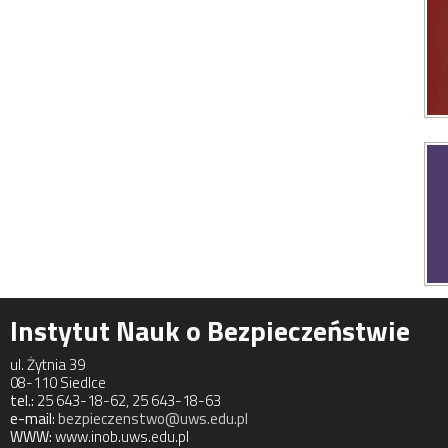
Instytut Nauk o Bezpieczeństwie
ul. Żytnia 39
08-110 Siedlce
tel.:
25 643-18-62, 25 643-18-63
e-mail:
bezpieczenstwo@uws.edu.pl
WWW:
www.inob.uws.edu.pl