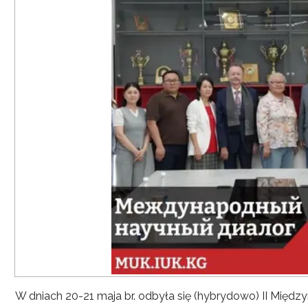
W dniach 20-21 maja br. odbyła się (hybrydowo) II Mię