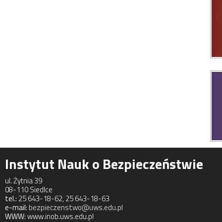
Instytut Nauk o Bezpieczeństwie
ul. Żytnia 39
08-110 Siedlce
tel.:
25 643-18-62, 25 643-18-63
e-mail:
bezpieczenstwo@uws.edu.pl
WWW:
www.inob.uws.edu.pl