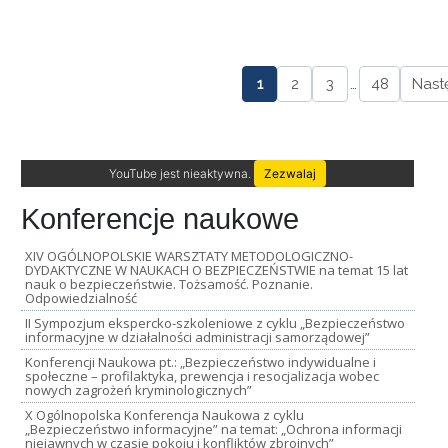
1
2
3
…
48
Nast
YouTube jest nieaktywna.
Zezwalaj
Konferencje naukowe
XIV OGÓLNOPOLSKIE WARSZTATY METODOLOGICZNO-
DYDAKTYCZNE W NAUKACH O BEZPIECZEŃSTWIE na temat 15 lat
nauk o bezpieczeństwie. Tożsamość. Poznanie.
Odpowiedzialność
II Sympozjum ekspercko-szkoleniowe z cyklu „Bezpieczeństwo
informacyjne w działalności administracji samorządowej”
Konferencji Naukowa pt.: „Bezpieczeństwo indywidualne i
społeczne – profilaktyka, prewencja i resocjalizacja wobec
nowych zagrożeń kryminologicznych”
X Ogólnopolska Konferencja Naukowa z cyklu
„Bezpieczeństwo informacyjne” na temat: „Ochrona informacji
niejawnych w czasie pokoju i konfliktów zbrojnych”