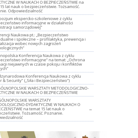
TYCZNE W NAUKACH O BEZPIECZEŃSTWIE na
15 lat nauk o bezpieczeństwie. Tożsamość.
nie. Odpowiedzialność
mpozjum ekspercko-szkoleniowe z cyklu
ieczeństwo informacyjne w działalności
istracji samorządowej”
rencji Naukowa pt.: „Bezpieczeństwo
dualne i społeczne – profilaktyka, prewencja i
jalizacja wobec nowych zagrożeń
nologicznych”
lnopolska Konferencja Naukowa z cyklu
ieczeństwo informacyjne” na temat: „Ochrona
acji niejawnych w czasie pokoju i konfliktów
nych”
iędzynarodowa Konferencja Naukowa z cyklu
 & Security” („Siła i Bezpieczeństwo”)
OGÓLNOPOLSKIE WARSZTATY METODOLOGICZNO-
TYCZNE W NAUKACH O BEZPIECZEŃSTWIE
GÓLNOPOLSKIE WARSZTATY
DOLOGICZNO-DYDAKTYCZNE W NAUKACH O
ECZEŃSTWIE na temat 15 lat nauk o
→
eczeństwie. Tożsamość. Poznanie.
iedzialność