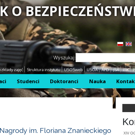
K O BEZPIECZEŃSTW
Przejdź
Przejdź
Wyszukaj:
zkłady zajęć
Struktura instytutu
USOSweb
USOA
APD
JSA
IRK
P
aci
Studenci
Doktoranci
Nauka
Kontak
Ko
Nagrody im. Floriana Znanieckiego
XIV 