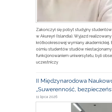
Zakończył się pobyt studyjny studentów
w Akureyri (Islandia). Wyjazd realizowa
krótkookresowej wymiany akademickiej. 
ośmiu studentów studiów niestacjonarny
funkcjonowaniem uniwersytetu, byli obse
uczestniczy
II Międzynarodowa Naukowo
„Suwerenność, bezpieczeńst
11 lipca 2026