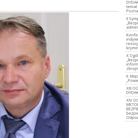
DYDAK
temat 
Pozna
II Sy
„Bezp
admin
Konfe
indywi
resoc
krymi
X Ogó
„Bezp
inform
zbroj
II. M
„Power
XIII 
DYDAK
XIV O
METO
BEZPI
bezpi
Odpow