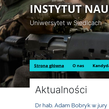
Panel zarządzania plikami cookies
INSTYTUT NAU
Uniwersytet w Siedlcach
Ro
Strona główna
O nas
Kandyd
Aktualności
Dr hab. Adam Bobryk w jury 