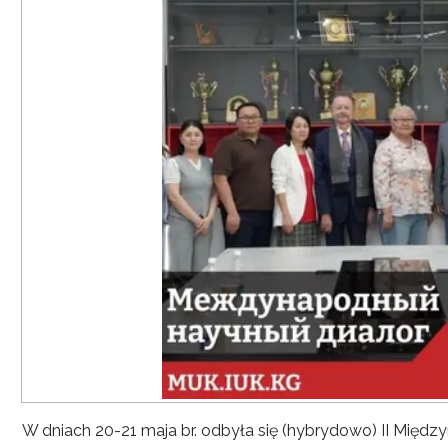
W dniach 20-21 maja br. odbyła się (hybrydowo) II Mię