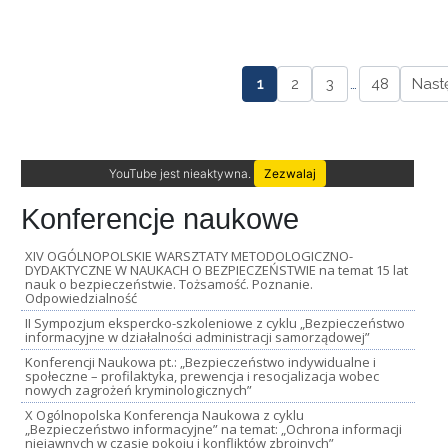
1
2
3
…
48
Nast
YouTube jest nieaktywna.
Zezwalaj
Konferencje naukowe
XIV OGÓLNOPOLSKIE WARSZTATY METODOLOGICZNO-
DYDAKTYCZNE W NAUKACH O BEZPIECZEŃSTWIE na temat 15 lat
nauk o bezpieczeństwie. Tożsamość. Poznanie.
Odpowiedzialność
II Sympozjum ekspercko-szkoleniowe z cyklu „Bezpieczeństwo
informacyjne w działalności administracji samorządowej”
Konferencji Naukowa pt.: „Bezpieczeństwo indywidualne i
społeczne – profilaktyka, prewencja i resocjalizacja wobec
nowych zagrożeń kryminologicznych”
X Ogólnopolska Konferencja Naukowa z cyklu
„Bezpieczeństwo informacyjne” na temat: „Ochrona informacji
niejawnych w czasie pokoju i konfliktów zbrojnych”