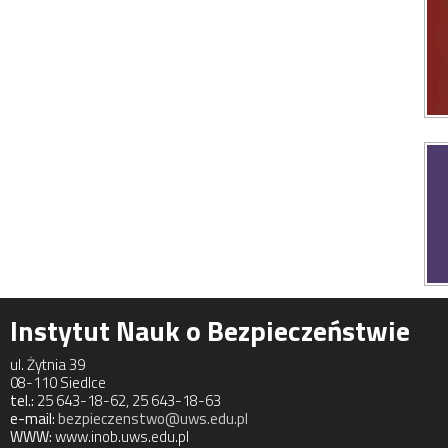
Instytut Nauk o Bezpieczeństwie
ul. Żytnia 39
08-110 Siedlce
tel.:
25 643-18-62, 25 643-18-63
e-mail:
bezpieczenstwo@uws.edu.pl
WWW:
www.inob.uws.edu.pl