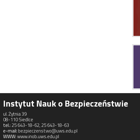
Instytut Nauk o Bezpieczeństwie
ul. Żytnia 39
08-110 Siedlce
tel.:
25 643-18-62, 25 643-18-63
e-mail:
bezpieczenstwo@uws.edu.pl
WWW:
www.inob.uws.edu.pl