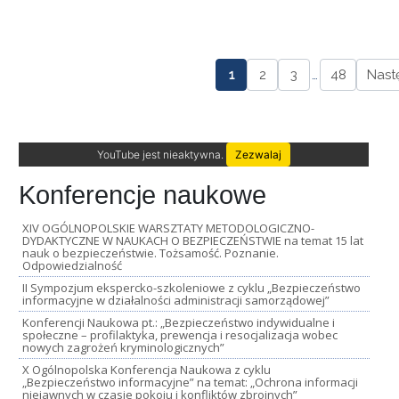
1
2
3
…
48
Nast
YouTube jest nieaktywna.
Zezwalaj
Konferencje naukowe
XIV OGÓLNOPOLSKIE WARSZTATY METODOLOGICZNO-
DYDAKTYCZNE W NAUKACH O BEZPIECZEŃSTWIE na temat 15 lat
nauk o bezpieczeństwie. Tożsamość. Poznanie.
Odpowiedzialność
II Sympozjum ekspercko-szkoleniowe z cyklu „Bezpieczeństwo
informacyjne w działalności administracji samorządowej”
Konferencji Naukowa pt.: „Bezpieczeństwo indywidualne i
społeczne – profilaktyka, prewencja i resocjalizacja wobec
nowych zagrożeń kryminologicznych”
X Ogólnopolska Konferencja Naukowa z cyklu
„Bezpieczeństwo informacyjne” na temat: „Ochrona informacji
niejawnych w czasie pokoju i konfliktów zbrojnych”