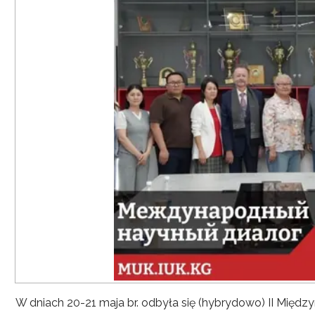
W dniach 20-21 maja br. odbyła się (hybrydowo) II Mię