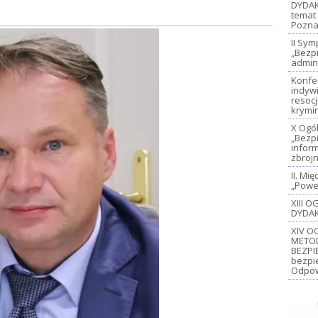
DYDAK
temat 
Pozna
II Sy
„Bezp
admin
Konfe
indywi
resoc
krymi
X Ogó
„Bezp
inform
zbroj
II. M
„Power
XIII 
DYDAK
XIV O
METO
BEZPI
bezpi
Odpow