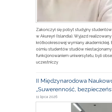
Zakończył się pobyt studyjny studentów
w Akureyri (Islandia). Wyjazd realizowa
krótkookresowej wymiany akademickiej. 
ośmiu studentów studiów niestacjonarny
funkcjonowaniem uniwersytetu, byli obse
uczestniczy
II Międzynarodowa Naukowo
„Suwerenność, bezpieczeńst
11 lipca 2026