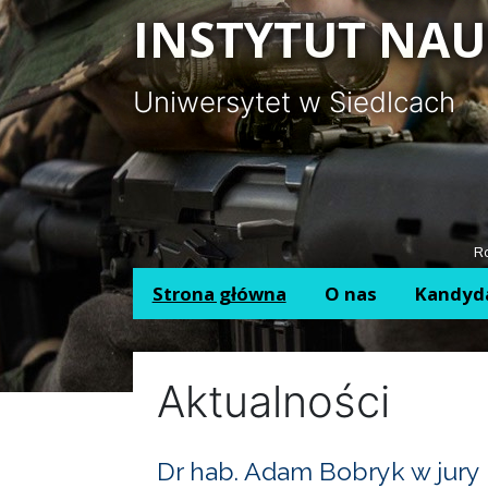
Panel zarządzania plikami cookies
INSTYTUT NAU
Uniwersytet w Siedlcach
Ro
Strona główna
O nas
Kandyd
Aktualności
Dr hab. Adam Bobryk w jury 