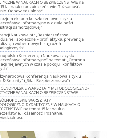
TYCZNE W NAUKACH O BEZPIECZEŃSTWIE na
15 lat nauk o bezpieczeństwie. Tożsamość.
nie. Odpowiedzialność
mpozjum ekspercko-szkoleniowe z cyklu
ieczeństwo informacyjne w działalności
istracji samorządowej”
rencji Naukowa pt.: „Bezpieczeństwo
dualne i społeczne – profilaktyka, prewencja i
jalizacja wobec nowych zagrożeń
nologicznych”
lnopolska Konferencja Naukowa z cyklu
ieczeństwo informacyjne” na temat: „Ochrona
acji niejawnych w czasie pokoju i konfliktów
nych”
iędzynarodowa Konferencja Naukowa z cyklu
 & Security” („Siła i Bezpieczeństwo”)
OGÓLNOPOLSKIE WARSZTATY METODOLOGICZNO-
TYCZNE W NAUKACH O BEZPIECZEŃSTWIE
GÓLNOPOLSKIE WARSZTATY
DOLOGICZNO-DYDAKTYCZNE W NAUKACH O
ECZEŃSTWIE na temat 15 lat nauk o
→
eczeństwie. Tożsamość. Poznanie.
iedzialność