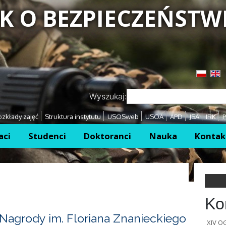
K O BEZPIECZEŃSTW
Przejdź
Przejdź
Wyszukaj:
zkłady zajęć
Struktura instytutu
USOSweb
USOA
APD
JSA
IRK
P
aci
Studenci
Doktoranci
Nauka
Kontak
Ko
Nagrody im. Floriana Znanieckiego
XIV 