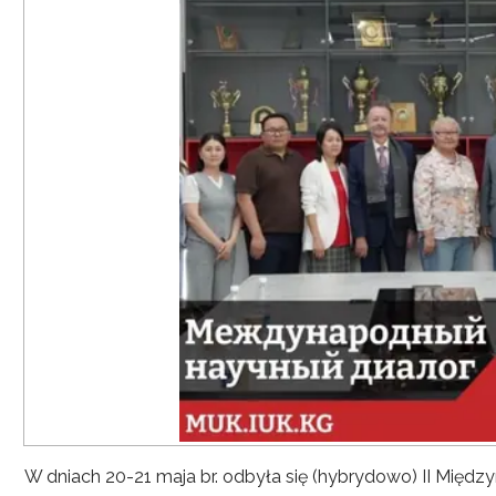
W dniach 20-21 maja br. odbyła się (hybrydowo) II Mię