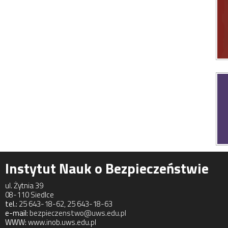
Instytut Nauk o Bezpieczeństwie
ul. Żytnia 39
08-110 Siedlce
tel.:
25 643-18-62, 25 643-18-63
e-mail:
bezpieczenstwo@uws.edu.pl
WWW:
www.inob.uws.edu.pl