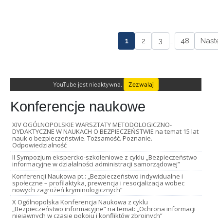
1
2
3
…
48
Nast
YouTube jest nieaktywna.
Zezwalaj
Konferencje naukowe
XIV OGÓLNOPOLSKIE WARSZTATY METODOLOGICZNO-
DYDAKTYCZNE W NAUKACH O BEZPIECZEŃSTWIE na temat 15 lat
nauk o bezpieczeństwie. Tożsamość. Poznanie.
Odpowiedzialność
II Sympozjum ekspercko-szkoleniowe z cyklu „Bezpieczeństwo
informacyjne w działalności administracji samorządowej”
Konferencji Naukowa pt.: „Bezpieczeństwo indywidualne i
społeczne – profilaktyka, prewencja i resocjalizacja wobec
nowych zagrożeń kryminologicznych”
X Ogólnopolska Konferencja Naukowa z cyklu
„Bezpieczeństwo informacyjne” na temat: „Ochrona informacji
niejawnych w czasie pokoju i konfliktów zbrojnych”