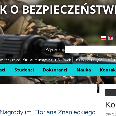
K O BEZPIECZEŃSTW
Przejdź
Przejdź
Wyszukaj:
zkłady zajęć
Struktura instytutu
USOSweb
USOA
APD
JSA
IRK
P
aci
Studenci
Doktoranci
Nauka
Kontak
Ko
Nagrody im. Floriana Znanieckiego
XIV 