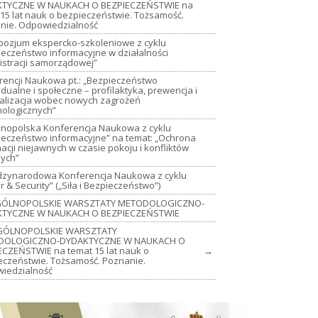
TYCZNE W NAUKACH O BEZPIECZEŃSTWIE na
15 lat nauk o bezpieczeństwie. Tożsamość.
nie. Odpowiedzialność
mpozjum ekspercko-szkoleniowe z cyklu
ieczeństwo informacyjne w działalności
istracji samorządowej”
rencji Naukowa pt.: „Bezpieczeństwo
dualne i społeczne – profilaktyka, prewencja i
jalizacja wobec nowych zagrożeń
nologicznych”
lnopolska Konferencja Naukowa z cyklu
ieczeństwo informacyjne” na temat: „Ochrona
acji niejawnych w czasie pokoju i konfliktów
nych”
iędzynarodowa Konferencja Naukowa z cyklu
 & Security” („Siła i Bezpieczeństwo”)
OGÓLNOPOLSKIE WARSZTATY METODOLOGICZNO-
TYCZNE W NAUKACH O BEZPIECZEŃSTWIE
GÓLNOPOLSKIE WARSZTATY
DOLOGICZNO-DYDAKTYCZNE W NAUKACH O
ECZEŃSTWIE na temat 15 lat nauk o
→
eczeństwie. Tożsamość. Poznanie.
iedzialność