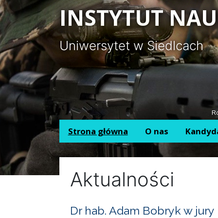
Panel zarządzania plikami cookies
INSTYTUT NAU
Uniwersytet w Siedlcach
Ro
Strona główna
O nas
Kandyd
Aktualności
Dr hab. Adam Bobryk w jury 