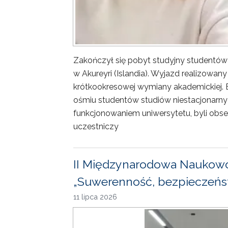
Zakończył się pobyt studyjny studentów
w Akureyri (Islandia). Wyjazd realizowa
krótkookresowej wymiany akademickiej. 
ośmiu studentów studiów niestacjonarny
funkcjonowaniem uniwersytetu, byli obse
uczestniczy
II Międzynarodowa Naukowo
„Suwerenność, bezpieczeńst
11 lipca 2026