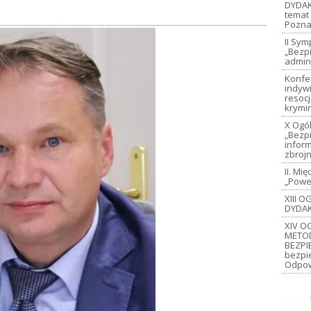
DYDAK
temat 
Pozna
II Sy
„Bezp
admin
Konfe
indywi
resoc
krymi
X Ogó
„Bezp
inform
zbroj
II. M
„Power
XIII 
DYDAK
XIV O
METO
BEZPI
bezpi
Odpow