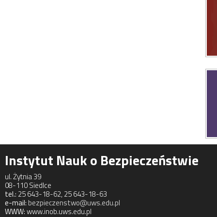
Instytut Nauk o Bezpieczeństwie
ul. Żytnia 39
08-110 Siedlce
tel.:
25 643-18-62, 25 643-18-63
e-mail:
bezpieczenstwo@uws.edu.pl
WWW:
www.inob.uws.edu.pl