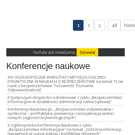
1
2
3
…
48
Nast
YouTube jest nieaktywna.
Zezwalaj
Konferencje naukowe
XIV OGÓLNOPOLSKIE WARSZTATY METODOLOGICZNO-
DYDAKTYCZNE W NAUKACH O BEZPIECZEŃSTWIE na temat 15 lat
nauk o bezpieczeństwie. Tożsamość. Poznanie.
Odpowiedzialność
II Sympozjum ekspercko-szkoleniowe z cyklu „Bezpieczeństwo
informacyjne w działalności administracji samorządowej”
Konferencji Naukowa pt.: „Bezpieczeństwo indywidualne i
społeczne – profilaktyka, prewencja i resocjalizacja wobec
nowych zagrożeń kryminologicznych”
X Ogólnopolska Konferencja Naukowa z cyklu
„Bezpieczeństwo informacyjne” na temat: „Ochrona informacji
niejawnych w czasie pokoju i konfliktów zbrojnych”