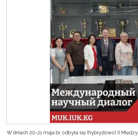
W dniach 20-21 maja br. odbyła się (hybrydowo) II Mię