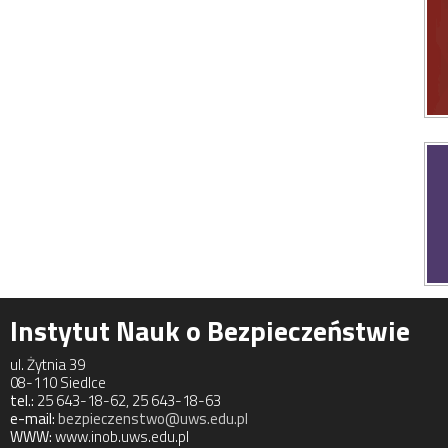
Instytut Nauk o Bezpieczeństwie
ul. Żytnia 39
08-110 Siedlce
tel.:
25 643-18-62, 25 643-18-63
e-mail:
bezpieczenstwo@uws.edu.pl
WWW:
www.inob.uws.edu.pl