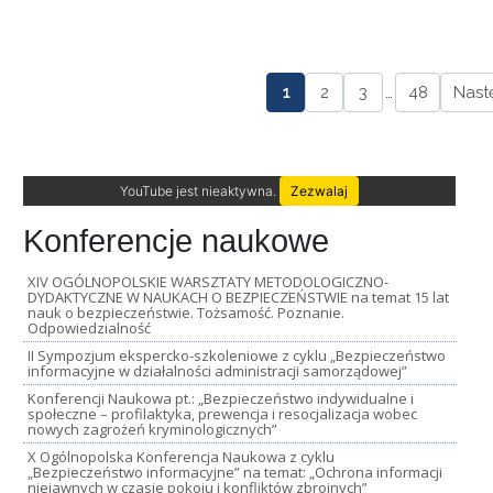
1
2
3
…
48
Nast
YouTube jest nieaktywna.
Zezwalaj
Konferencje naukowe
XIV OGÓLNOPOLSKIE WARSZTATY METODOLOGICZNO-
DYDAKTYCZNE W NAUKACH O BEZPIECZEŃSTWIE na temat 15 lat
nauk o bezpieczeństwie. Tożsamość. Poznanie.
Odpowiedzialność
II Sympozjum ekspercko-szkoleniowe z cyklu „Bezpieczeństwo
informacyjne w działalności administracji samorządowej”
Konferencji Naukowa pt.: „Bezpieczeństwo indywidualne i
społeczne – profilaktyka, prewencja i resocjalizacja wobec
nowych zagrożeń kryminologicznych”
X Ogólnopolska Konferencja Naukowa z cyklu
„Bezpieczeństwo informacyjne” na temat: „Ochrona informacji
niejawnych w czasie pokoju i konfliktów zbrojnych”