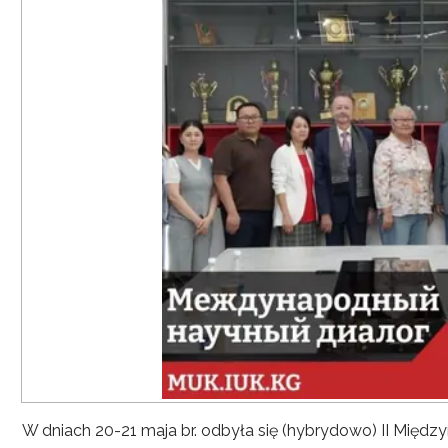
W dniach 20-21 maja br. odbyła się (hybrydowo) II Mię