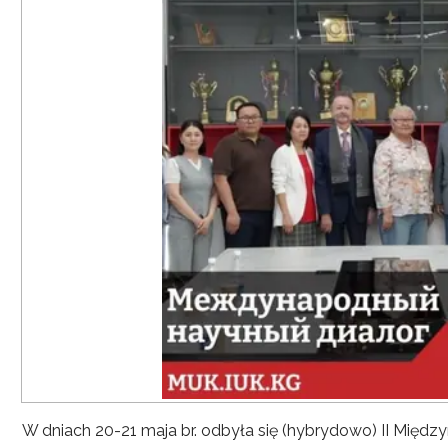
W dniach 20-21 maja br. odbyła się (hybrydowo) II Mię