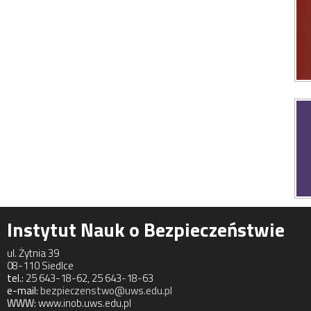
Instytut Nauk o Bezpieczeństwie
ul. Żytnia 39
08-110 Siedlce
tel.:
25 643-18-62, 25 643-18-63
e-mail:
bezpieczenstwo@uws.edu.pl
WWW:
www.inob.uws.edu.pl