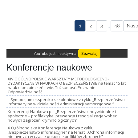
1
2
3
…
48
Nast
YouTube jest nieaktywna.
Zezwalaj
Konferencje naukowe
XIV OGÓLNOPOLSKIE WARSZTATY METODOLOGICZNO-
DYDAKTYCZNE W NAUKACH O BEZPIECZEŃSTWIE na temat 15 lat
nauk o bezpieczeństwie. Tożsamość. Poznanie.
Odpowiedzialność
II Sympozjum ekspercko-szkoleniowe z cyklu „Bezpieczeństwo
informacyjne w działalności administracji samorządowej”
Konferencji Naukowa pt.: „Bezpieczeństwo indywidualne i
społeczne – profilaktyka, prewencja i resocjalizacja wobec
nowych zagrożeń kryminologicznych”
X Ogólnopolska Konferencja Naukowa z cyklu
„Bezpieczeństwo informacyjne” na temat: „Ochrona informacji
niejawnych w czasie pokoju i konfliktów zbrojnych”