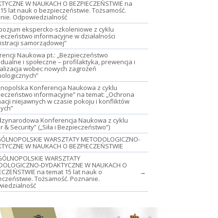
TYCZNE W NAUKACH O BEZPIECZEŃSTWIE na
15 lat nauk o bezpieczeństwie. Tożsamość.
nie. Odpowiedzialność
mpozjum ekspercko-szkoleniowe z cyklu
ieczeństwo informacyjne w działalności
istracji samorządowej”
rencji Naukowa pt.: „Bezpieczeństwo
dualne i społeczne – profilaktyka, prewencja i
jalizacja wobec nowych zagrożeń
nologicznych”
lnopolska Konferencja Naukowa z cyklu
ieczeństwo informacyjne” na temat: „Ochrona
acji niejawnych w czasie pokoju i konfliktów
nych”
iędzynarodowa Konferencja Naukowa z cyklu
 & Security” („Siła i Bezpieczeństwo”)
OGÓLNOPOLSKIE WARSZTATY METODOLOGICZNO-
TYCZNE W NAUKACH O BEZPIECZEŃSTWIE
GÓLNOPOLSKIE WARSZTATY
DOLOGICZNO-DYDAKTYCZNE W NAUKACH O
ECZEŃSTWIE na temat 15 lat nauk o
→
eczeństwie. Tożsamość. Poznanie.
iedzialność