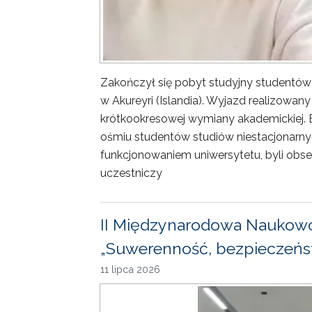
Zakończył się pobyt studyjny studentów
w Akureyri (Islandia). Wyjazd realizowa
krótkookresowej wymiany akademickiej. 
ośmiu studentów studiów niestacjonarny
funkcjonowaniem uniwersytetu, byli obse
uczestniczy
II Międzynarodowa Naukowo
„Suwerenność, bezpieczeńst
11 lipca 2026