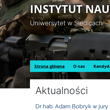
Panel zarządzania plikami cookies
INSTYTUT NAU
Uniwersytet w Siedlcach
Ro
Strona główna
O nas
Kandyd
Aktualności
Dr hab. Adam Bobryk w jury 