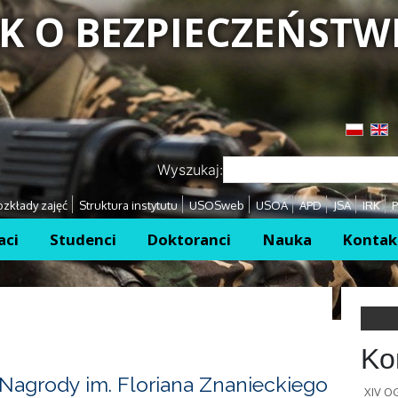
K O BEZPIECZEŃSTW
Przejdź
Przejdź
Wyszukaj:
zkłady zajęć
Struktura instytutu
USOSweb
USOA
APD
JSA
IRK
P
aci
Studenci
Doktoranci
Nauka
Kontak
Ko
Nagrody im. Floriana Znanieckiego
XIV 