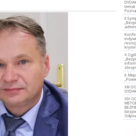
DYDAK
temat 
Pozna
II Sy
„Bezp
admin
Konfe
indywi
resoc
krymi
X Ogó
„Bezp
inform
zbroj
II. M
„Power
XIII 
DYDAK
XIV O
METO
BEZPI
bezpi
Odpow