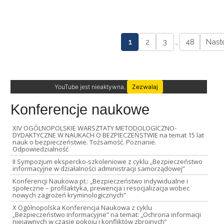
1
2
3
…
48
Nast
YouTube jest nieaktywna.
Zezwalaj
Konferencje naukowe
XIV OGÓLNOPOLSKIE WARSZTATY METODOLOGICZNO-
DYDAKTYCZNE W NAUKACH O BEZPIECZEŃSTWIE na temat 15 lat
nauk o bezpieczeństwie. Tożsamość. Poznanie.
Odpowiedzialność
II Sympozjum ekspercko-szkoleniowe z cyklu „Bezpieczeństwo
informacyjne w działalności administracji samorządowej”
Konferencji Naukowa pt.: „Bezpieczeństwo indywidualne i
społeczne – profilaktyka, prewencja i resocjalizacja wobec
nowych zagrożeń kryminologicznych”
X Ogólnopolska Konferencja Naukowa z cyklu
„Bezpieczeństwo informacyjne” na temat: „Ochrona informacji
niejawnych w czasie pokoju i konfliktów zbrojnych”