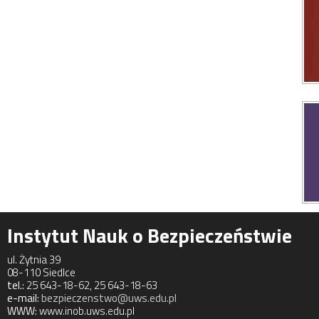
Instytut Nauk o Bezpieczeństwie
ul. Żytnia 39
08-110 Siedlce
tel.:
25 643-18-62, 25 643-18-63
e-mail:
bezpieczenstwo@uws.edu.pl
WWW:
www.inob.uws.edu.pl