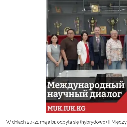
W dniach 20-21 maja br. odbyła się (hybrydowo) II Mię