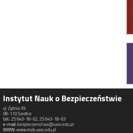
Instytut Nauk o Bezpieczeństwie
ul. Żytnia 39
08-110 Siedlce
tel.:
25 643-18-62, 25 643-18-63
e-mail:
bezpieczenstwo@uws.edu.pl
WWW:
www.inob.uws.edu.pl