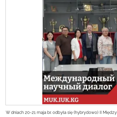
W dniach 20-21 maja br. odbyła się (hybrydowo) II Mię