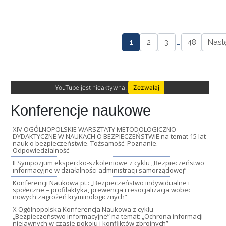
1
2
3
…
48
Nast
YouTube jest nieaktywna.
Zezwalaj
Konferencje naukowe
XIV OGÓLNOPOLSKIE WARSZTATY METODOLOGICZNO-
DYDAKTYCZNE W NAUKACH O BEZPIECZEŃSTWIE na temat 15 lat
nauk o bezpieczeństwie. Tożsamość. Poznanie.
Odpowiedzialność
II Sympozjum ekspercko-szkoleniowe z cyklu „Bezpieczeństwo
informacyjne w działalności administracji samorządowej”
Konferencji Naukowa pt.: „Bezpieczeństwo indywidualne i
społeczne – profilaktyka, prewencja i resocjalizacja wobec
nowych zagrożeń kryminologicznych”
X Ogólnopolska Konferencja Naukowa z cyklu
„Bezpieczeństwo informacyjne” na temat: „Ochrona informacji
niejawnych w czasie pokoju i konfliktów zbrojnych”