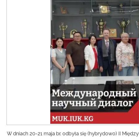
W dniach 20-21 maja br. odbyła się (hybrydowo) II Mię