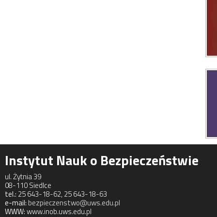
Instytut Nauk o Bezpieczeństwie
ul. Żytnia 39
08-110 Siedlce
tel.:
25 643-18-62, 25 643-18-63
e-mail:
bezpieczenstwo@uws.edu.pl
WWW:
www.inob.uws.edu.pl