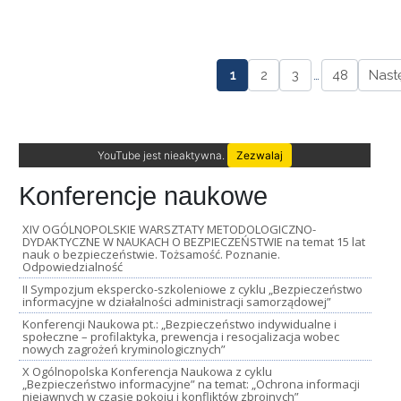
1
2
3
…
48
Nast
YouTube jest nieaktywna.
Zezwalaj
Konferencje naukowe
XIV OGÓLNOPOLSKIE WARSZTATY METODOLOGICZNO-
DYDAKTYCZNE W NAUKACH O BEZPIECZEŃSTWIE na temat 15 lat
nauk o bezpieczeństwie. Tożsamość. Poznanie.
Odpowiedzialność
II Sympozjum ekspercko-szkoleniowe z cyklu „Bezpieczeństwo
informacyjne w działalności administracji samorządowej”
Konferencji Naukowa pt.: „Bezpieczeństwo indywidualne i
społeczne – profilaktyka, prewencja i resocjalizacja wobec
nowych zagrożeń kryminologicznych”
X Ogólnopolska Konferencja Naukowa z cyklu
„Bezpieczeństwo informacyjne” na temat: „Ochrona informacji
niejawnych w czasie pokoju i konfliktów zbrojnych”