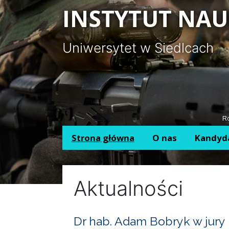
Panel zarządzania plikami cookies
INSTYTUT NAU
Uniwersytet w Siedlcach
Ro
Strona główna
O nas
Kandyd
Aktualności
Dr hab. Adam Bobryk w jury 