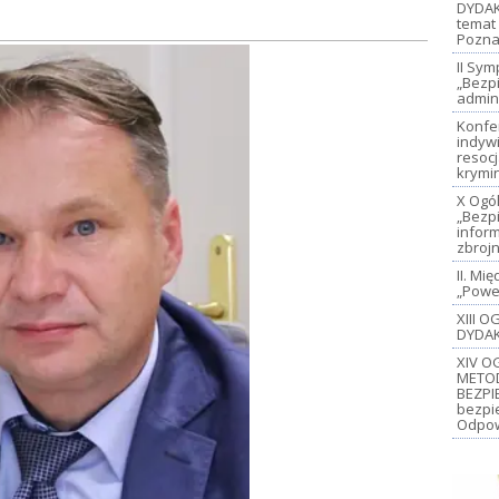
DYDAK
temat 
Pozna
II Sy
„Bezp
admin
Konfe
indywi
resoc
krymi
X Ogó
„Bezp
inform
zbroj
II. M
„Power
XIII 
DYDAK
XIV O
METO
BEZPI
bezpi
Odpow