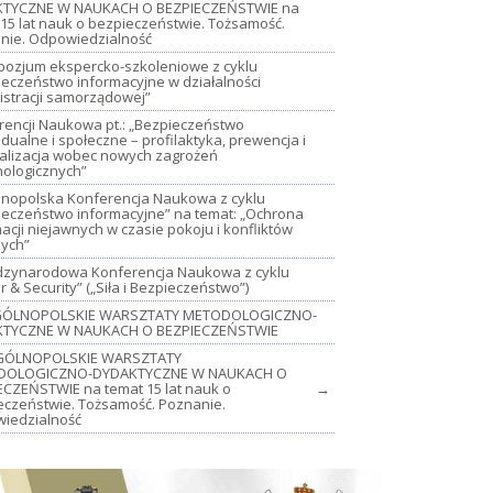
TYCZNE W NAUKACH O BEZPIECZEŃSTWIE na
15 lat nauk o bezpieczeństwie. Tożsamość.
nie. Odpowiedzialność
mpozjum ekspercko-szkoleniowe z cyklu
ieczeństwo informacyjne w działalności
istracji samorządowej”
rencji Naukowa pt.: „Bezpieczeństwo
dualne i społeczne – profilaktyka, prewencja i
jalizacja wobec nowych zagrożeń
nologicznych”
lnopolska Konferencja Naukowa z cyklu
ieczeństwo informacyjne” na temat: „Ochrona
acji niejawnych w czasie pokoju i konfliktów
nych”
iędzynarodowa Konferencja Naukowa z cyklu
 & Security” („Siła i Bezpieczeństwo”)
OGÓLNOPOLSKIE WARSZTATY METODOLOGICZNO-
TYCZNE W NAUKACH O BEZPIECZEŃSTWIE
GÓLNOPOLSKIE WARSZTATY
DOLOGICZNO-DYDAKTYCZNE W NAUKACH O
ECZEŃSTWIE na temat 15 lat nauk o
→
eczeństwie. Tożsamość. Poznanie.
iedzialność