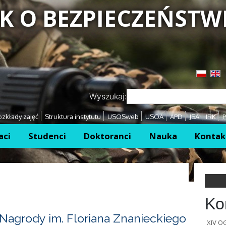
K O BEZPIECZEŃSTW
Przejdź
Przejdź
Wyszukaj:
zkłady zajęć
Struktura instytutu
USOSweb
USOA
APD
JSA
IRK
P
aci
Studenci
Doktoranci
Nauka
Kontak
Ko
Nagrody im. Floriana Znanieckiego
XIV 