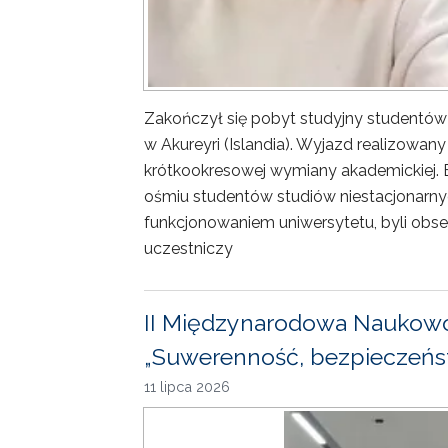
Zakończył się pobyt studyjny studentów
w Akureyri (Islandia). Wyjazd realizowa
krótkookresowej wymiany akademickiej. 
ośmiu studentów studiów niestacjonarny
funkcjonowaniem uniwersytetu, byli obse
uczestniczy
II Międzynarodowa Naukowo
„Suwerenność, bezpieczeńst
11 lipca 2026