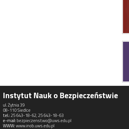
Instytut Nauk o Bezpieczeństwie
ul. Żytnia 39
08-110 Siedlce
tel.:
25 643-18-62, 25 643-18-63
e-mail:
bezpieczenstwo@uws.edu.pl
WWW:
www.inob.uws.edu.pl