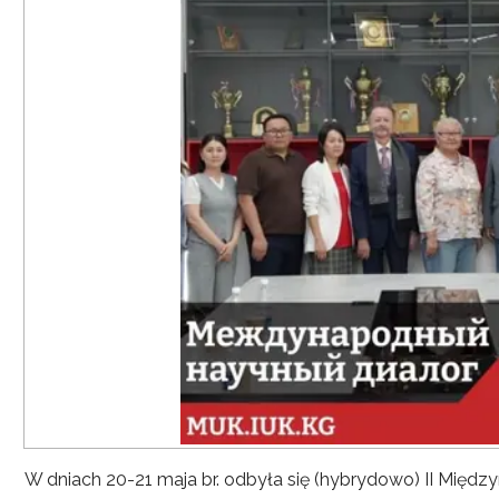
W dniach 20-21 maja br. odbyła się (hybrydowo) II Mię