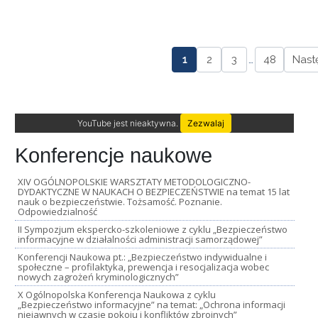
1
2
3
…
48
Nast
YouTube jest nieaktywna.
Zezwalaj
Konferencje naukowe
XIV OGÓLNOPOLSKIE WARSZTATY METODOLOGICZNO-
DYDAKTYCZNE W NAUKACH O BEZPIECZEŃSTWIE na temat 15 lat
nauk o bezpieczeństwie. Tożsamość. Poznanie.
Odpowiedzialność
II Sympozjum ekspercko-szkoleniowe z cyklu „Bezpieczeństwo
informacyjne w działalności administracji samorządowej”
Konferencji Naukowa pt.: „Bezpieczeństwo indywidualne i
społeczne – profilaktyka, prewencja i resocjalizacja wobec
nowych zagrożeń kryminologicznych”
X Ogólnopolska Konferencja Naukowa z cyklu
„Bezpieczeństwo informacyjne” na temat: „Ochrona informacji
niejawnych w czasie pokoju i konfliktów zbrojnych”