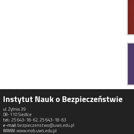
Instytut Nauk o Bezpieczeństwie
ul. Żytnia 39
08-110 Siedlce
tel.:
25 643-18-62, 25 643-18-63
e-mail:
bezpieczenstwo@uws.edu.pl
WWW:
www.inob.uws.edu.pl