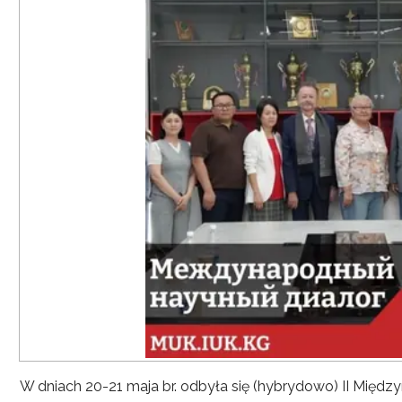
W dniach 20-21 maja br. odbyła się (hybrydowo) II Mię