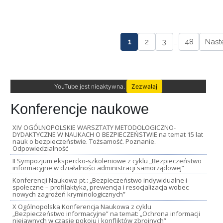
1
2
3
…
48
Nast
YouTube jest nieaktywna.
Zezwalaj
Konferencje naukowe
XIV OGÓLNOPOLSKIE WARSZTATY METODOLOGICZNO-
DYDAKTYCZNE W NAUKACH O BEZPIECZEŃSTWIE na temat 15 lat
nauk o bezpieczeństwie. Tożsamość. Poznanie.
Odpowiedzialność
II Sympozjum ekspercko-szkoleniowe z cyklu „Bezpieczeństwo
informacyjne w działalności administracji samorządowej”
Konferencji Naukowa pt.: „Bezpieczeństwo indywidualne i
społeczne – profilaktyka, prewencja i resocjalizacja wobec
nowych zagrożeń kryminologicznych”
X Ogólnopolska Konferencja Naukowa z cyklu
„Bezpieczeństwo informacyjne” na temat: „Ochrona informacji
niejawnych w czasie pokoju i konfliktów zbrojnych”