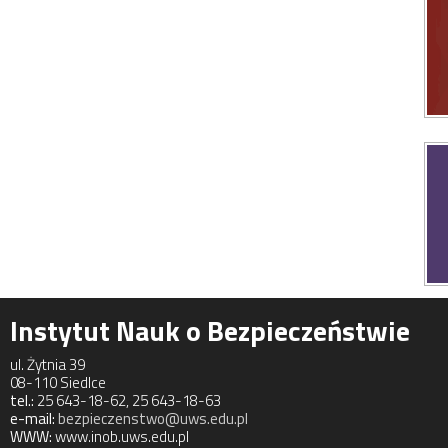
Instytut Nauk o Bezpieczeństwie
ul. Żytnia 39
08-110 Siedlce
tel.:
25 643-18-62, 25 643-18-63
e-mail:
bezpieczenstwo@uws.edu.pl
WWW:
www.inob.uws.edu.pl