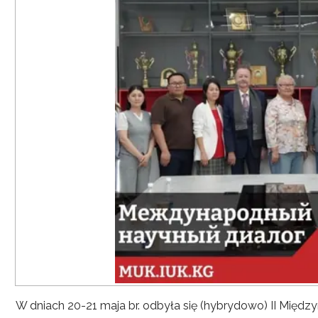
W dniach 20-21 maja br. odbyła się (hybrydowo) II Mię