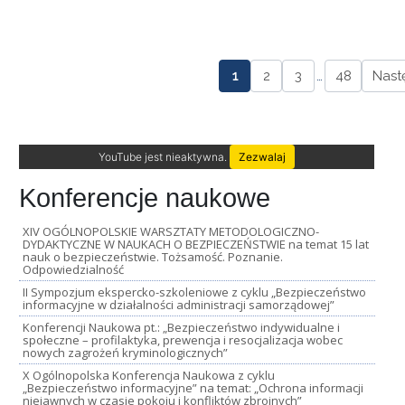
1
2
3
…
48
Nast
YouTube jest nieaktywna.
Zezwalaj
Konferencje naukowe
XIV OGÓLNOPOLSKIE WARSZTATY METODOLOGICZNO-
DYDAKTYCZNE W NAUKACH O BEZPIECZEŃSTWIE na temat 15 lat
nauk o bezpieczeństwie. Tożsamość. Poznanie.
Odpowiedzialność
II Sympozjum ekspercko-szkoleniowe z cyklu „Bezpieczeństwo
informacyjne w działalności administracji samorządowej”
Konferencji Naukowa pt.: „Bezpieczeństwo indywidualne i
społeczne – profilaktyka, prewencja i resocjalizacja wobec
nowych zagrożeń kryminologicznych”
X Ogólnopolska Konferencja Naukowa z cyklu
„Bezpieczeństwo informacyjne” na temat: „Ochrona informacji
niejawnych w czasie pokoju i konfliktów zbrojnych”