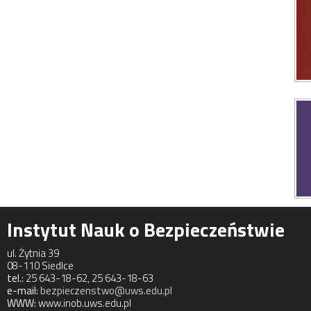
Instytut Nauk o Bezpieczeństwie
ul. Żytnia 39
08-110 Siedlce
tel.:
25 643-18-62, 25 643-18-63
e-mail:
bezpieczenstwo@uws.edu.pl
WWW:
www.inob.uws.edu.pl