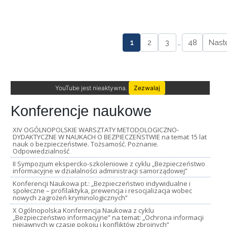
1
2
3
…
48
Nast
YouTube jest nieaktywna.
Zezwalaj
Konferencje naukowe
XIV OGÓLNOPOLSKIE WARSZTATY METODOLOGICZNO-
DYDAKTYCZNE W NAUKACH O BEZPIECZEŃSTWIE na temat 15 lat
nauk o bezpieczeństwie. Tożsamość. Poznanie.
Odpowiedzialność
II Sympozjum ekspercko-szkoleniowe z cyklu „Bezpieczeństwo
informacyjne w działalności administracji samorządowej”
Konferencji Naukowa pt.: „Bezpieczeństwo indywidualne i
społeczne – profilaktyka, prewencja i resocjalizacja wobec
nowych zagrożeń kryminologicznych”
X Ogólnopolska Konferencja Naukowa z cyklu
„Bezpieczeństwo informacyjne” na temat: „Ochrona informacji
niejawnych w czasie pokoju i konfliktów zbrojnych”