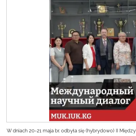
W dniach 20-21 maja br. odbyła się (hybrydowo) II Mię