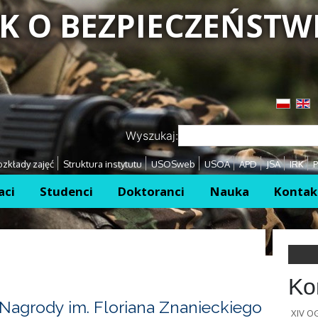
K O BEZPIECZEŃSTW
Przejdź
Przejdź
Wyszukaj:
zkłady zajęć
Struktura instytutu
USOSweb
USOA
APD
JSA
IRK
P
aci
Studenci
Doktoranci
Nauka
Kontak
Ko
Nagrody im. Floriana Znanieckiego
XIV 