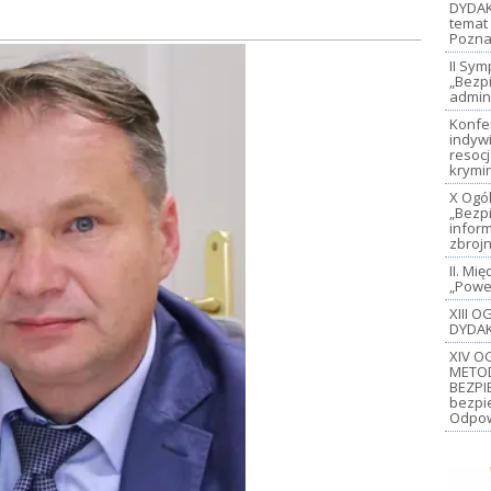
DYDAK
temat 
Pozna
II Sy
„Bezp
admin
Konfe
indywi
resoc
krymi
X Ogó
„Bezp
inform
zbroj
II. M
„Power
XIII 
DYDAK
XIV O
METO
BEZPI
bezpi
Odpow