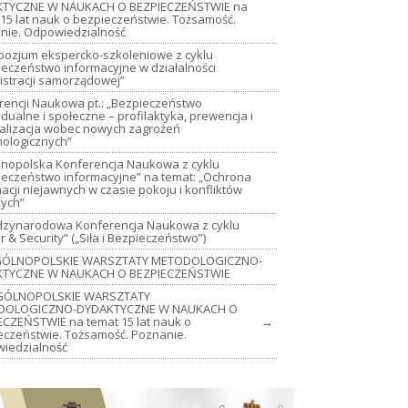
TYCZNE W NAUKACH O BEZPIECZEŃSTWIE na
15 lat nauk o bezpieczeństwie. Tożsamość.
nie. Odpowiedzialność
mpozjum ekspercko-szkoleniowe z cyklu
ieczeństwo informacyjne w działalności
istracji samorządowej”
rencji Naukowa pt.: „Bezpieczeństwo
dualne i społeczne – profilaktyka, prewencja i
jalizacja wobec nowych zagrożeń
nologicznych”
lnopolska Konferencja Naukowa z cyklu
ieczeństwo informacyjne” na temat: „Ochrona
acji niejawnych w czasie pokoju i konfliktów
nych”
iędzynarodowa Konferencja Naukowa z cyklu
 & Security” („Siła i Bezpieczeństwo”)
OGÓLNOPOLSKIE WARSZTATY METODOLOGICZNO-
TYCZNE W NAUKACH O BEZPIECZEŃSTWIE
GÓLNOPOLSKIE WARSZTATY
DOLOGICZNO-DYDAKTYCZNE W NAUKACH O
ECZEŃSTWIE na temat 15 lat nauk o
→
eczeństwie. Tożsamość. Poznanie.
iedzialność