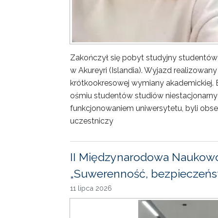
Zakończył się pobyt studyjny studentów
w Akureyri (Islandia). Wyjazd realizowa
krótkookresowej wymiany akademickiej. 
ośmiu studentów studiów niestacjonarny
funkcjonowaniem uniwersytetu, byli obse
uczestniczy
II Międzynarodowa Naukowo
„Suwerenność, bezpieczeńst
11 lipca 2026