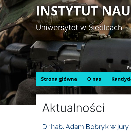
Panel zarządzania plikami cookies
INSTYTUT NAU
Uniwersytet w Siedlcach
Ro
Strona główna
O nas
Kandyd
Aktualności
Dr hab. Adam Bobryk w jury 