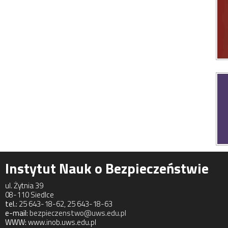
Instytut Nauk o Bezpieczeństwie
ul. Żytnia 39
08-110 Siedlce
tel.:
25 643-18-62, 25 643-18-63
e-mail:
bezpieczenstwo@uws.edu.pl
WWW:
www.inob.uws.edu.pl