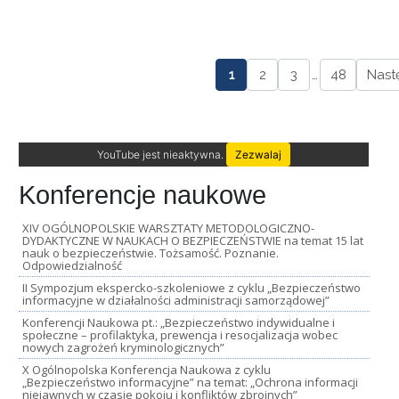
1
2
3
…
48
Nast
YouTube jest nieaktywna.
Zezwalaj
Konferencje naukowe
XIV OGÓLNOPOLSKIE WARSZTATY METODOLOGICZNO-
DYDAKTYCZNE W NAUKACH O BEZPIECZEŃSTWIE na temat 15 lat
nauk o bezpieczeństwie. Tożsamość. Poznanie.
Odpowiedzialność
II Sympozjum ekspercko-szkoleniowe z cyklu „Bezpieczeństwo
informacyjne w działalności administracji samorządowej”
Konferencji Naukowa pt.: „Bezpieczeństwo indywidualne i
społeczne – profilaktyka, prewencja i resocjalizacja wobec
nowych zagrożeń kryminologicznych”
X Ogólnopolska Konferencja Naukowa z cyklu
„Bezpieczeństwo informacyjne” na temat: „Ochrona informacji
niejawnych w czasie pokoju i konfliktów zbrojnych”