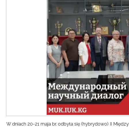
W dniach 20-21 maja br. odbyła się (hybrydowo) II Mię