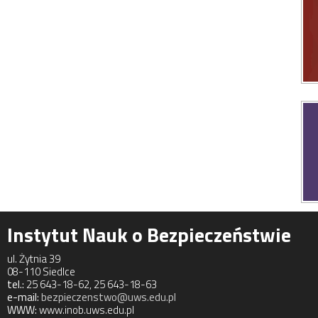
Instytut Nauk o Bezpieczeństwie
ul. Żytnia 39
08-110 Siedlce
tel.:
25 643-18-62, 25 643-18-63
e-mail:
bezpieczenstwo@uws.edu.pl
WWW:
www.inob.uws.edu.pl