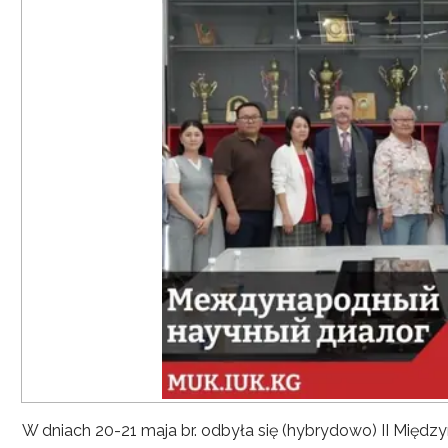
W dniach 20-21 maja br. odbyła się (hybrydowo) II Mię