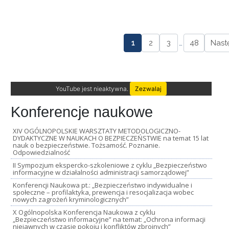
1
2
3
…
48
Nast
YouTube jest nieaktywna.
Zezwalaj
Konferencje naukowe
XIV OGÓLNOPOLSKIE WARSZTATY METODOLOGICZNO-
DYDAKTYCZNE W NAUKACH O BEZPIECZEŃSTWIE na temat 15 lat
nauk o bezpieczeństwie. Tożsamość. Poznanie.
Odpowiedzialność
II Sympozjum ekspercko-szkoleniowe z cyklu „Bezpieczeństwo
informacyjne w działalności administracji samorządowej”
Konferencji Naukowa pt.: „Bezpieczeństwo indywidualne i
społeczne – profilaktyka, prewencja i resocjalizacja wobec
nowych zagrożeń kryminologicznych”
X Ogólnopolska Konferencja Naukowa z cyklu
„Bezpieczeństwo informacyjne” na temat: „Ochrona informacji
niejawnych w czasie pokoju i konfliktów zbrojnych”