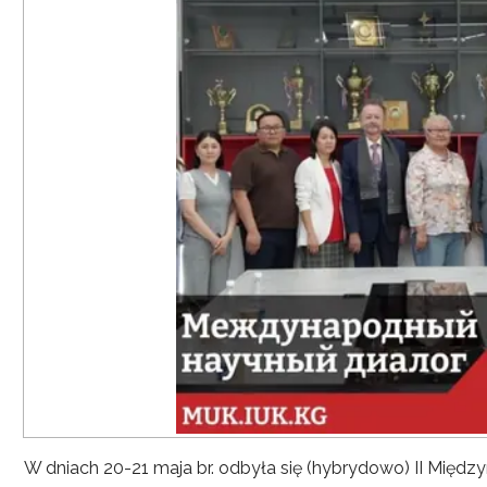
W dniach 20-21 maja br. odbyła się (hybrydowo) II Mię