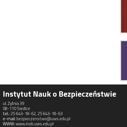
Instytut Nauk o Bezpieczeństwie
ul. Żytnia 39
08-110 Siedlce
tel.:
25 643-18-62, 25 643-18-63
e-mail:
bezpieczenstwo@uws.edu.pl
WWW:
www.inob.uws.edu.pl