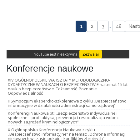
1
2
3
…
48
Nast
YouTube jest nieaktywna.
Zezwalaj
Konferencje naukowe
XIV OGÓLNOPOLSKIE WARSZTATY METODOLOGICZNO-
DYDAKTYCZNE W NAUKACH O BEZPIECZEŃSTWIE na temat 15 lat
nauk o bezpieczeństwie. Tożsamość. Poznanie.
Odpowiedzialność
II Sympozjum ekspercko-szkoleniowe z cyklu „Bezpieczeństwo
informacyjne w działalności administracji samorządowej”
Konferencji Naukowa pt.: „Bezpieczeństwo indywidualne i
społeczne – profilaktyka, prewencja i resocjalizacja wobec
nowych zagrożeń kryminologicznych”
X Ogólnopolska Konferencja Naukowa z cyklu
„Bezpieczeństwo informacyjne” na temat: „Ochrona informacji
niejawnych w czasie pokoju i konfliktów zbrojnych”