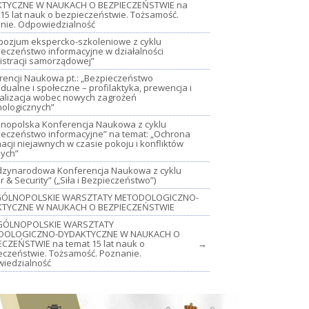
TYCZNE W NAUKACH O BEZPIECZEŃSTWIE na
15 lat nauk o bezpieczeństwie. Tożsamość.
nie. Odpowiedzialność
mpozjum ekspercko-szkoleniowe z cyklu
ieczeństwo informacyjne w działalności
istracji samorządowej”
rencji Naukowa pt.: „Bezpieczeństwo
dualne i społeczne – profilaktyka, prewencja i
jalizacja wobec nowych zagrożeń
nologicznych”
lnopolska Konferencja Naukowa z cyklu
ieczeństwo informacyjne” na temat: „Ochrona
acji niejawnych w czasie pokoju i konfliktów
nych”
iędzynarodowa Konferencja Naukowa z cyklu
 & Security” („Siła i Bezpieczeństwo”)
OGÓLNOPOLSKIE WARSZTATY METODOLOGICZNO-
TYCZNE W NAUKACH O BEZPIECZEŃSTWIE
GÓLNOPOLSKIE WARSZTATY
DOLOGICZNO-DYDAKTYCZNE W NAUKACH O
ECZEŃSTWIE na temat 15 lat nauk o
→
eczeństwie. Tożsamość. Poznanie.
iedzialność