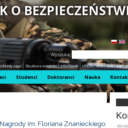
K O BEZPIECZEŃSTW
Przejdź
Przejdź
Wyszukaj:
zkłady zajęć
Struktura instytutu
USOSweb
USOA
APD
JSA
IRK
P
aci
Studenci
Doktoranci
Nauka
Kontak
Ko
Nagrody im. Floriana Znanieckiego
XIV 