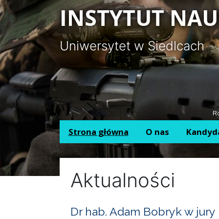
Panel zarządzania plikami cookies
INSTYTUT NAU
Uniwersytet w Siedlcach
Ro
Strona główna
O nas
Kandyd
Aktualności
Dr hab. Adam Bobryk w jury 