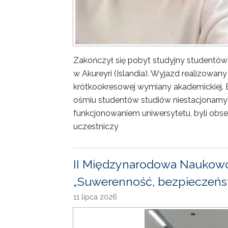
Zakończył się pobyt studyjny studentów
w Akureyri (Islandia). Wyjazd realizowa
krótkookresowej wymiany akademickiej. 
ośmiu studentów studiów niestacjonarny
funkcjonowaniem uniwersytetu, byli obse
uczestniczy
II Międzynarodowa Naukowo
„Suwerenność, bezpieczeńst
11 lipca 2026