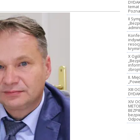
DYDAK
temat 
Pozna
II Sy
„Bezp
admin
Konfe
indywi
resoc
krymi
X Ogó
„Bezp
inform
zbroj
II. M
„Power
XIII 
DYDAK
XIV O
METO
BEZPI
bezpi
Odpow