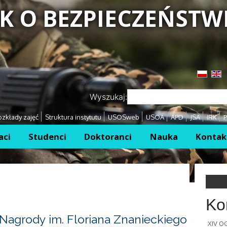
K O BEZPIECZEŃSTW
Przejdź
Przejdź
Wyszukaj:
zkłady zajęć
Struktura instytutu
USOSweb
USOA
APD
JSA
IRK
P
aci
Studenci
Doktoranci
Nauka
Kontak
Ko
Nagrody im. Floriana Znanieckiego
XIV 