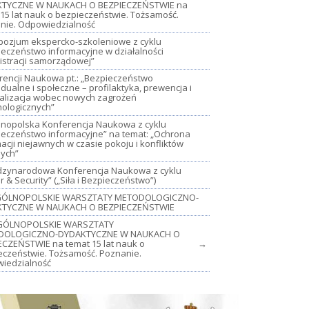
TYCZNE W NAUKACH O BEZPIECZEŃSTWIE na
15 lat nauk o bezpieczeństwie. Tożsamość.
nie. Odpowiedzialność
mpozjum ekspercko-szkoleniowe z cyklu
ieczeństwo informacyjne w działalności
istracji samorządowej”
rencji Naukowa pt.: „Bezpieczeństwo
dualne i społeczne – profilaktyka, prewencja i
jalizacja wobec nowych zagrożeń
nologicznych”
lnopolska Konferencja Naukowa z cyklu
ieczeństwo informacyjne” na temat: „Ochrona
acji niejawnych w czasie pokoju i konfliktów
nych”
iędzynarodowa Konferencja Naukowa z cyklu
 & Security” („Siła i Bezpieczeństwo”)
OGÓLNOPOLSKIE WARSZTATY METODOLOGICZNO-
TYCZNE W NAUKACH O BEZPIECZEŃSTWIE
GÓLNOPOLSKIE WARSZTATY
DOLOGICZNO-DYDAKTYCZNE W NAUKACH O
ECZEŃSTWIE na temat 15 lat nauk o
→
eczeństwie. Tożsamość. Poznanie.
iedzialność