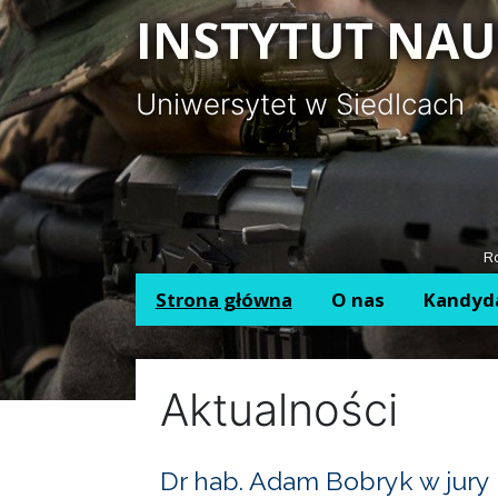
Panel zarządzania plikami cookies
INSTYTUT NAU
Uniwersytet w Siedlcach
Ro
Strona główna
O nas
Kandyd
Aktualności
Dr hab. Adam Bobryk w jury 