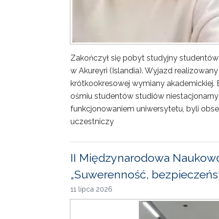
Zakończył się pobyt studyjny studentów
w Akureyri (Islandia). Wyjazd realizowa
krótkookresowej wymiany akademickiej. 
ośmiu studentów studiów niestacjonarny
funkcjonowaniem uniwersytetu, byli obse
uczestniczy
II Międzynarodowa Naukowo
„Suwerenność, bezpieczeńst
11 lipca 2026