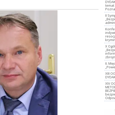
DYDAK
temat 
Pozna
II Sy
„Bezp
admin
Konfe
indywi
resoc
krymi
X Ogó
„Bezp
inform
zbroj
II. M
„Power
XIII 
DYDAK
XIV O
METO
BEZPI
bezpi
Odpow