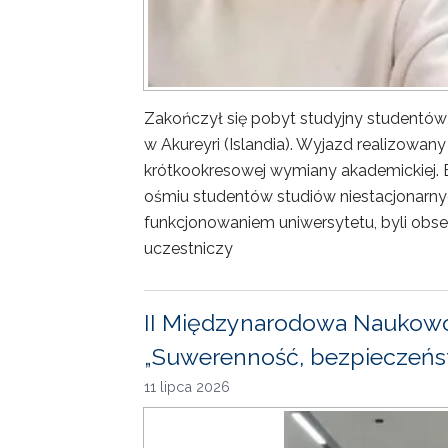
Zakończył się pobyt studyjny studentów
w Akureyri (Islandia). Wyjazd realizowa
krótkookresowej wymiany akademickiej. 
ośmiu studentów studiów niestacjonarny
funkcjonowaniem uniwersytetu, byli obse
uczestniczy
II Międzynarodowa Naukowo
„Suwerenność, bezpieczeńst
11 lipca 2026