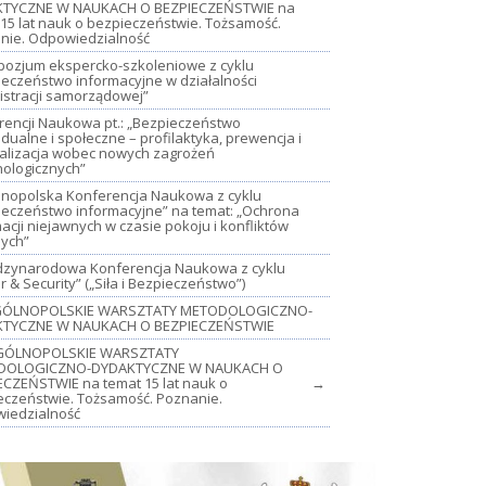
TYCZNE W NAUKACH O BEZPIECZEŃSTWIE na
15 lat nauk o bezpieczeństwie. Tożsamość.
nie. Odpowiedzialność
mpozjum ekspercko-szkoleniowe z cyklu
ieczeństwo informacyjne w działalności
istracji samorządowej”
rencji Naukowa pt.: „Bezpieczeństwo
dualne i społeczne – profilaktyka, prewencja i
jalizacja wobec nowych zagrożeń
nologicznych”
lnopolska Konferencja Naukowa z cyklu
ieczeństwo informacyjne” na temat: „Ochrona
acji niejawnych w czasie pokoju i konfliktów
nych”
iędzynarodowa Konferencja Naukowa z cyklu
 & Security” („Siła i Bezpieczeństwo”)
OGÓLNOPOLSKIE WARSZTATY METODOLOGICZNO-
TYCZNE W NAUKACH O BEZPIECZEŃSTWIE
GÓLNOPOLSKIE WARSZTATY
DOLOGICZNO-DYDAKTYCZNE W NAUKACH O
ECZEŃSTWIE na temat 15 lat nauk o
→
eczeństwie. Tożsamość. Poznanie.
iedzialność