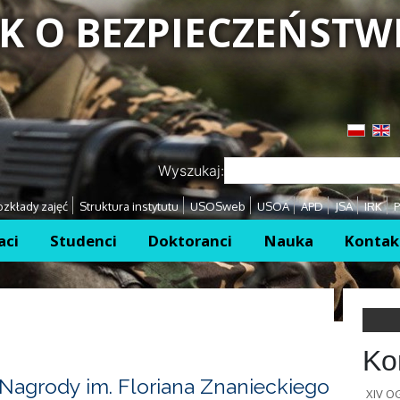
K O BEZPIECZEŃSTW
Przejdź
Przejdź
Wyszukaj:
zkłady zajęć
Struktura instytutu
USOSweb
USOA
APD
JSA
IRK
P
aci
Studenci
Doktoranci
Nauka
Kontak
Ko
Nagrody im. Floriana Znanieckiego
XIV 