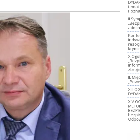
DYDAK
temat 
Pozna
II Sy
„Bezp
admin
Konfe
indywi
resoc
krymi
X Ogó
„Bezp
inform
zbroj
II. M
„Power
XIII 
DYDAK
XIV O
METO
BEZPI
bezpi
Odpow