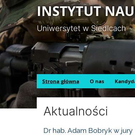
Panel zarządzania plikami cookies
INSTYTUT NAU
Uniwersytet w Siedlcach
Ro
Strona główna
O nas
Kandyd
Aktualności
Dr hab. Adam Bobryk w jury 