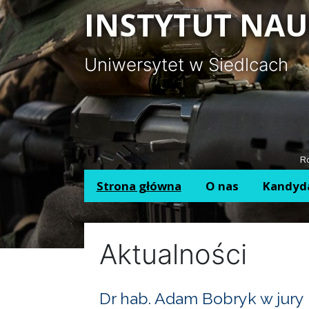
Panel zarządzania plikami cookies
INSTYTUT NAU
Uniwersytet w Siedlcach
Ro
Strona główna
O nas
Kandyd
Aktualności
Dr hab. Adam Bobryk w jury 