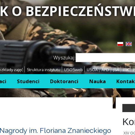
K O BEZPIECZEŃSTW
Przejdź
Przejdź
Wyszukaj:
zkłady zajęć
Struktura instytutu
USOSweb
USOA
APD
JSA
IRK
P
aci
Studenci
Doktoranci
Nauka
Kontak
Ko
Nagrody im. Floriana Znanieckiego
XIV 