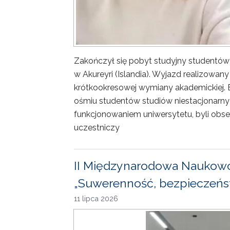
Zakończył się pobyt studyjny studentów
w Akureyri (Islandia). Wyjazd realizowa
krótkookresowej wymiany akademickiej. 
ośmiu studentów studiów niestacjonarny
funkcjonowaniem uniwersytetu, byli obse
uczestniczy
II Międzynarodowa Naukowo
„Suwerenność, bezpieczeńst
11 lipca 2026