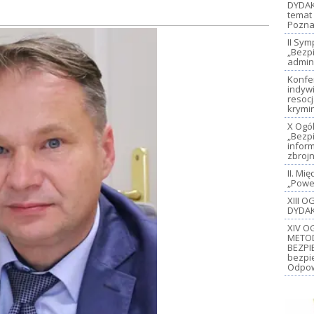
DYDAK
temat 
Pozna
II Sy
„Bezp
admin
Konfe
indywi
resoc
krymi
X Ogó
„Bezp
inform
zbroj
II. M
„Power
XIII 
DYDAK
XIV O
METO
BEZPI
bezpi
Odpow