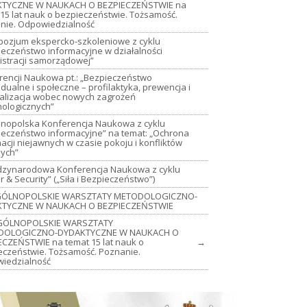
TYCZNE W NAUKACH O BEZPIECZEŃSTWIE na
15 lat nauk o bezpieczeństwie. Tożsamość.
nie. Odpowiedzialność
mpozjum ekspercko-szkoleniowe z cyklu
ieczeństwo informacyjne w działalności
istracji samorządowej”
rencji Naukowa pt.: „Bezpieczeństwo
dualne i społeczne – profilaktyka, prewencja i
jalizacja wobec nowych zagrożeń
nologicznych”
lnopolska Konferencja Naukowa z cyklu
ieczeństwo informacyjne” na temat: „Ochrona
acji niejawnych w czasie pokoju i konfliktów
nych”
iędzynarodowa Konferencja Naukowa z cyklu
 & Security” („Siła i Bezpieczeństwo”)
OGÓLNOPOLSKIE WARSZTATY METODOLOGICZNO-
TYCZNE W NAUKACH O BEZPIECZEŃSTWIE
GÓLNOPOLSKIE WARSZTATY
DOLOGICZNO-DYDAKTYCZNE W NAUKACH O
ECZEŃSTWIE na temat 15 lat nauk o
→
eczeństwie. Tożsamość. Poznanie.
iedzialność