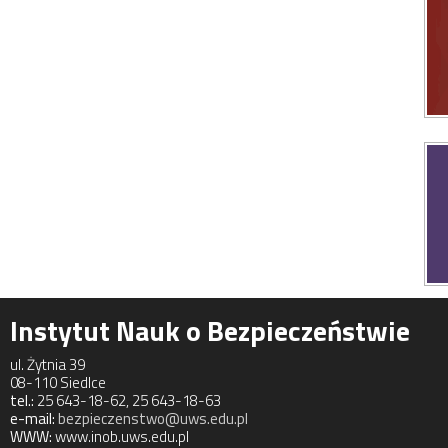
Instytut Nauk o Bezpieczeństwie
ul. Żytnia 39
08-110 Siedlce
tel.:
25 643-18-62, 25 643-18-63
e-mail:
bezpieczenstwo@uws.edu.pl
WWW:
www.inob.uws.edu.pl