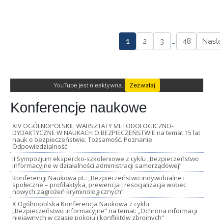
1
2
3
…
48
Nast
YouTube jest nieaktywna.
Zezwalaj
Konferencje naukowe
XIV OGÓLNOPOLSKIE WARSZTATY METODOLOGICZNO-
DYDAKTYCZNE W NAUKACH O BEZPIECZEŃSTWIE na temat 15 lat
nauk o bezpieczeństwie. Tożsamość. Poznanie.
Odpowiedzialność
II Sympozjum ekspercko-szkoleniowe z cyklu „Bezpieczeństwo
informacyjne w działalności administracji samorządowej”
Konferencji Naukowa pt.: „Bezpieczeństwo indywidualne i
społeczne – profilaktyka, prewencja i resocjalizacja wobec
nowych zagrożeń kryminologicznych”
X Ogólnopolska Konferencja Naukowa z cyklu
„Bezpieczeństwo informacyjne” na temat: „Ochrona informacji
niejawnych w czasie pokoju i konfliktów zbrojnych”