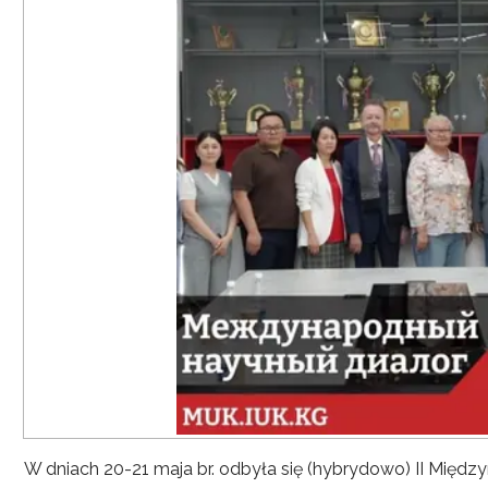
W dniach 20-21 maja br. odbyła się (hybrydowo) II Mię