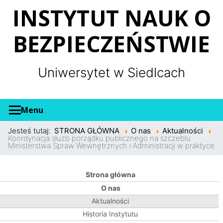
Panel zarządzania plikami cookies
INSTYTUT NAUK O
BEZPIECZEŃSTWIE
Uniwersytet w Siedlcach
Menu
Jesteś tutaj:
STRONA GŁÓWNA
O nas
Aktualności
Koordynacja służb porządku publicznego na szczeblu
Ministerstwa Spraw Wewnętrznych i Administracji w praktyce
Strona główna
O nas
Aktualności
Historia Instytutu