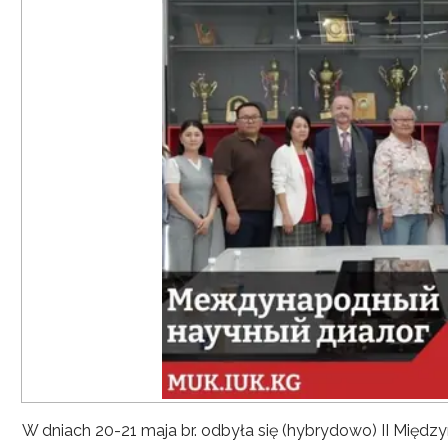
W dniach 20-21 maja br. odbyła się (hybrydowo) II Mię