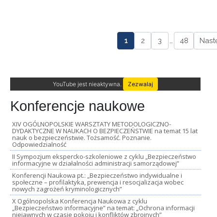
1
2
3
…
48
Nast
YouTube jest nieaktywna.
Zezwalaj
Konferencje naukowe
XIV OGÓLNOPOLSKIE WARSZTATY METODOLOGICZNO-
DYDAKTYCZNE W NAUKACH O BEZPIECZEŃSTWIE na temat 15 lat
nauk o bezpieczeństwie. Tożsamość. Poznanie.
Odpowiedzialność
II Sympozjum ekspercko-szkoleniowe z cyklu „Bezpieczeństwo
informacyjne w działalności administracji samorządowej”
Konferencji Naukowa pt.: „Bezpieczeństwo indywidualne i
społeczne – profilaktyka, prewencja i resocjalizacja wobec
nowych zagrożeń kryminologicznych”
X Ogólnopolska Konferencja Naukowa z cyklu
„Bezpieczeństwo informacyjne” na temat: „Ochrona informacji
niejawnych w czasie pokoju i konfliktów zbrojnych”