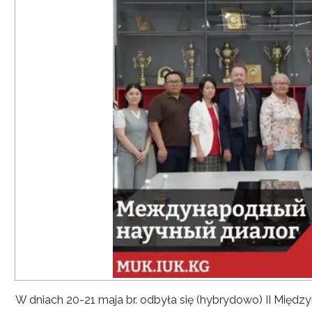
W dniach 20-21 maja br. odbyła się (hybrydowo) II Mię