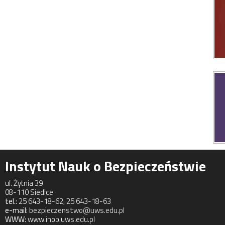
Instytut Nauk o Bezpieczeństwie
ul. Żytnia 39
08-110 Siedlce
tel.:
25 643-18-62, 25 643-18-63
e-mail:
bezpieczenstwo@uws.edu.pl
WWW:
www.inob.uws.edu.pl