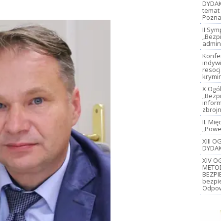
DYDAK
temat 
Pozna
II Sy
„Bezp
admin
Konfe
indywi
resoc
krymi
X Ogó
„Bezp
inform
zbroj
II. M
„Power
XIII 
DYDAK
XIV O
METO
BEZPI
bezpi
Odpow