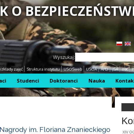
K O BEZPIECZEŃSTW
Przejdź
Przejdź
Wyszukaj:
zkłady zajęć
Struktura instytutu
USOSweb
USOA
APD
JSA
IRK
P
aci
Studenci
Doktoranci
Nauka
Kontak
Ko
Nagrody im. Floriana Znanieckiego
XIV 