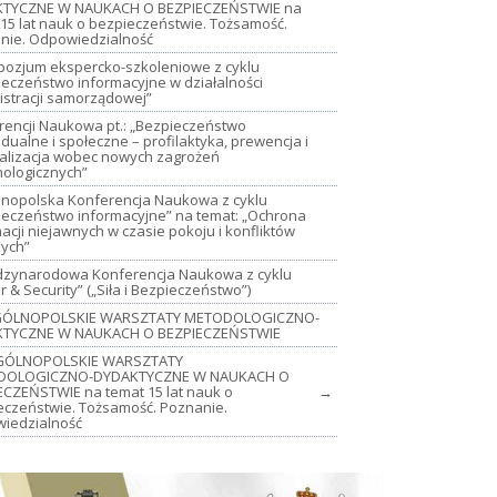
TYCZNE W NAUKACH O BEZPIECZEŃSTWIE na
15 lat nauk o bezpieczeństwie. Tożsamość.
nie. Odpowiedzialność
mpozjum ekspercko-szkoleniowe z cyklu
ieczeństwo informacyjne w działalności
istracji samorządowej”
rencji Naukowa pt.: „Bezpieczeństwo
dualne i społeczne – profilaktyka, prewencja i
jalizacja wobec nowych zagrożeń
nologicznych”
lnopolska Konferencja Naukowa z cyklu
ieczeństwo informacyjne” na temat: „Ochrona
acji niejawnych w czasie pokoju i konfliktów
nych”
iędzynarodowa Konferencja Naukowa z cyklu
 & Security” („Siła i Bezpieczeństwo”)
OGÓLNOPOLSKIE WARSZTATY METODOLOGICZNO-
TYCZNE W NAUKACH O BEZPIECZEŃSTWIE
GÓLNOPOLSKIE WARSZTATY
DOLOGICZNO-DYDAKTYCZNE W NAUKACH O
ECZEŃSTWIE na temat 15 lat nauk o
→
eczeństwie. Tożsamość. Poznanie.
iedzialność