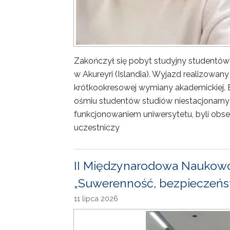
Zakończył się pobyt studyjny studentów
w Akureyri (Islandia). Wyjazd realizowa
krótkookresowej wymiany akademickiej. 
ośmiu studentów studiów niestacjonarny
funkcjonowaniem uniwersytetu, byli obse
uczestniczy
II Międzynarodowa Naukowo
„Suwerenność, bezpieczeńst
11 lipca 2026