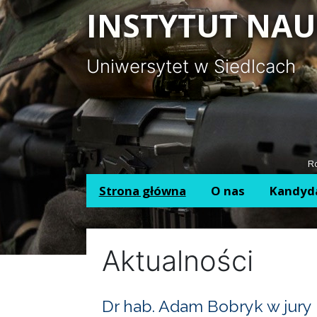
Panel zarządzania plikami cookies
INSTYTUT NAU
Uniwersytet w Siedlcach
Ro
Strona główna
O nas
Kandyd
Aktualności
Dr hab. Adam Bobryk w jury 