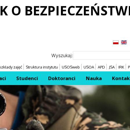
K O BEZPIECZEŃSTW
Przejdź
Przejdź
Wyszukaj:
zkłady zajęć
Struktura instytutu
USOSweb
USOA
APD
JSA
IRK
P
aci
Studenci
Doktoranci
Nauka
Kontak