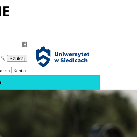
IE
 do Facebooka
 do Instagrama
oczta
Kontakt
t