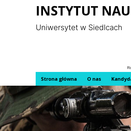
Panel zarządzania plikami cookies
INSTYTUT NAU
Uniwersytet w Siedlcach
Ro
Strona główna
O nas
Kandyd