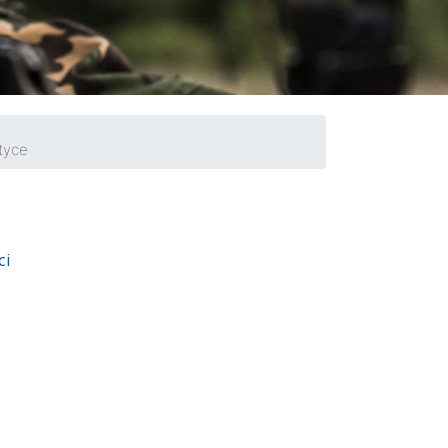
tyce
ci