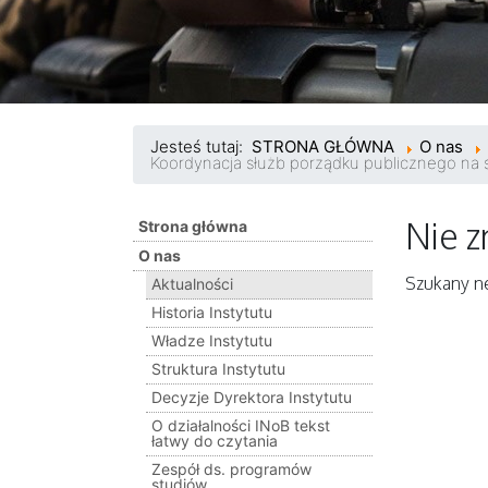
Jesteś tutaj:
STRONA GŁÓWNA
O nas
Koordynacja służb porządku publicznego na 
Nie z
Strona główna
O nas
Szukany ne
Aktualności
Historia Instytutu
Władze Instytutu
Struktura Instytutu
Decyzje Dyrektora Instytutu
O działalności INoB tekst
łatwy do czytania
Zespół ds. programów
studiów