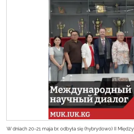
W dniach 20-21 maja br. odbyła się (hybrydowo) II Mię