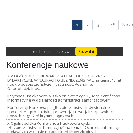
1
2
3
…
48
Nast
YouTube jest nieaktywna.
Zezwalaj
Konferencje naukowe
XIV OGÓLNOPOLSKIE WARSZTATY METODOLOGICZNO-
DYDAKTYCZNE W NAUKACH O BEZPIECZEŃSTWIE na temat 15 lat
nauk o bezpieczeństwie. Tożsamość. Poznanie.
Odpowiedzialność
II Sympozjum ekspercko-szkoleniowe z cyklu „Bezpieczeństwo
informacyjne w działalności administracji samorządowej”
Konferencji Naukowa pt.: „Bezpieczeństwo indywidualne i
społeczne – profilaktyka, prewencja i resocjalizacja wobec
nowych zagrożeń kryminologicznych”
X Ogólnopolska Konferencja Naukowa z cyklu
„Bezpieczeństwo informacyjne” na temat: „Ochrona informacji
niejawnych w czasie pokoju i konfliktów zbrojnych”