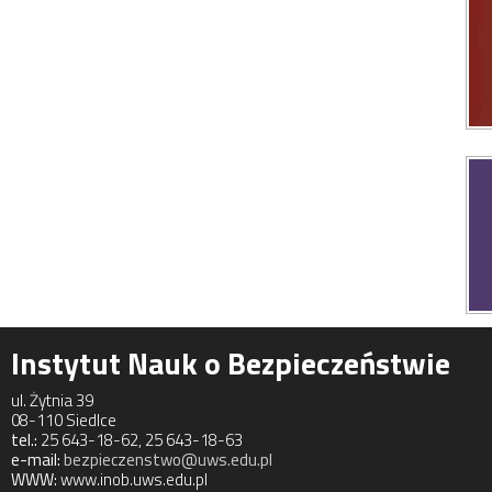
Instytut Nauk o Bezpieczeństwie
ul. Żytnia 39
08-110 Siedlce
tel.:
25 643-18-62, 25 643-18-63
e-mail:
bezpieczenstwo@uws.edu.pl
WWW:
www.inob.uws.edu.pl