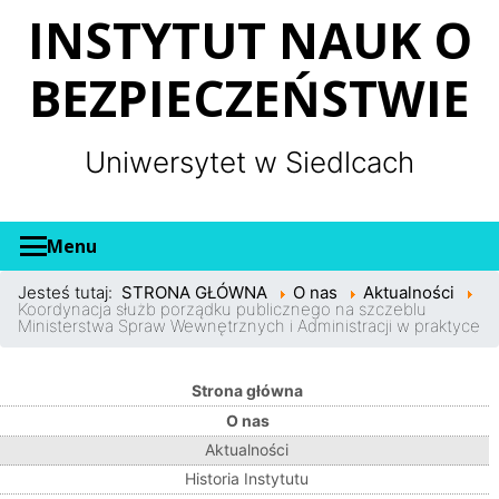
Panel zarządzania plikami cookies
INSTYTUT NAUK O
BEZPIECZEŃSTWIE
Uniwersytet w Siedlcach
Menu
Jesteś tutaj:
STRONA GŁÓWNA
O nas
Aktualności
Koordynacja służb porządku publicznego na szczeblu
Ministerstwa Spraw Wewnętrznych i Administracji w praktyce
Strona główna
O nas
Aktualności
Historia Instytutu