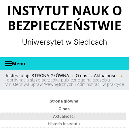
Panel zarządzania plikami cookies
INSTYTUT NAUK O
BEZPIECZEŃSTWIE
Uniwersytet w Siedlcach
Menu
Jesteś tutaj:
STRONA GŁÓWNA
O nas
Aktualności
Koordynacja służb porządku publicznego na szczeblu
Ministerstwa Spraw Wewnętrznych i Administracji w praktyce
Strona główna
O nas
Aktualności
Historia Instytutu