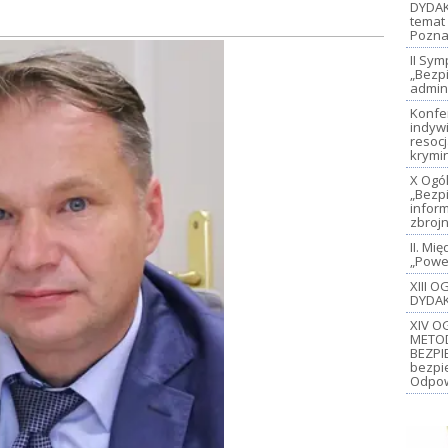
DYDAK
temat 
Pozna
II Sy
„Bezp
admin
Konfe
indywi
resoc
krymi
X Ogó
„Bezp
inform
zbroj
II. M
„Power
XIII 
DYDAK
XIV O
METO
BEZPI
bezpi
Odpow