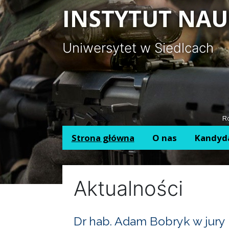
Panel zarządzania plikami cookies
INSTYTUT NAU
Uniwersytet w Siedlcach
Ro
Strona główna
O nas
Kandyd
Aktualności
Dr hab. Adam Bobryk w jury 