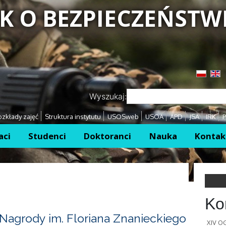
K O BEZPIECZEŃSTW
Przejdź
Przejdź
Wyszukaj:
zkłady zajęć
Struktura instytutu
USOSweb
USOA
APD
JSA
IRK
P
aci
Studenci
Doktoranci
Nauka
Kontak
Ko
Nagrody im. Floriana Znanieckiego
XIV 