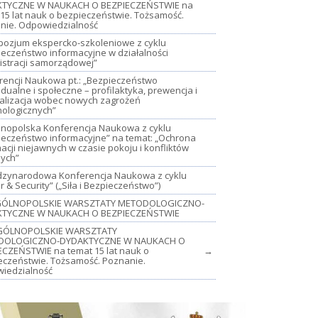
TYCZNE W NAUKACH O BEZPIECZEŃSTWIE na
15 lat nauk o bezpieczeństwie. Tożsamość.
nie. Odpowiedzialność
mpozjum ekspercko-szkoleniowe z cyklu
ieczeństwo informacyjne w działalności
istracji samorządowej”
rencji Naukowa pt.: „Bezpieczeństwo
dualne i społeczne – profilaktyka, prewencja i
jalizacja wobec nowych zagrożeń
nologicznych”
lnopolska Konferencja Naukowa z cyklu
ieczeństwo informacyjne” na temat: „Ochrona
acji niejawnych w czasie pokoju i konfliktów
nych”
iędzynarodowa Konferencja Naukowa z cyklu
 & Security” („Siła i Bezpieczeństwo”)
OGÓLNOPOLSKIE WARSZTATY METODOLOGICZNO-
TYCZNE W NAUKACH O BEZPIECZEŃSTWIE
GÓLNOPOLSKIE WARSZTATY
DOLOGICZNO-DYDAKTYCZNE W NAUKACH O
ECZEŃSTWIE na temat 15 lat nauk o
→
eczeństwie. Tożsamość. Poznanie.
iedzialność