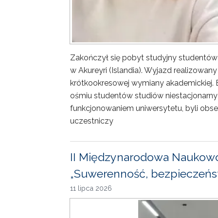
Zakończył się pobyt studyjny studentów
w Akureyri (Islandia). Wyjazd realizowa
krótkookresowej wymiany akademickiej. 
ośmiu studentów studiów niestacjonarny
funkcjonowaniem uniwersytetu, byli obse
uczestniczy
II Międzynarodowa Naukowo
„Suwerenność, bezpieczeńst
11 lipca 2026