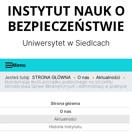
Panel zarządzania plikami cookies
INSTYTUT NAUK O
BEZPIECZEŃSTWIE
Uniwersytet w Siedlcach
Menu
Jesteś tutaj:
STRONA GŁÓWNA
O nas
Aktualności
Koordynacja służb porządku publicznego na szczeblu
Ministerstwa Spraw Wewnętrznych i Administracji w praktyce
Strona główna
O nas
Aktualności
Historia Instytutu