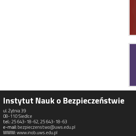
Instytut Nauk o Bezpieczeństwie
ul. Żytnia 39
08-110 Siedlce
tel.:
25 643-18-62, 25 643-18-63
e-mail:
bezpieczenstwo@uws.edu.pl
WWW:
www.inob.uws.edu.pl