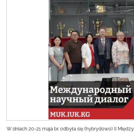
W dniach 20-21 maja br. odbyła się (hybrydowo) II Mię