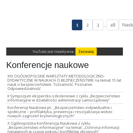
1
2
3
…
48
Nast
YouTube jest nieaktywna.
Zezwalaj
Konferencje naukowe
XIV OGÓLNOPOLSKIE WARSZTATY METODOLOGICZNO-
DYDAKTYCZNE W NAUKACH O BEZPIECZEŃSTWIE na temat 15 lat
nauk o bezpieczeństwie. Tożsamość. Poznanie.
Odpowiedzialność
II Sympozjum ekspercko-szkoleniowe z cyklu „Bezpieczeństwo
informacyjne w działalności administracji samorządowej”
Konferencji Naukowa pt.: „Bezpieczeństwo indywidualne i
społeczne – profilaktyka, prewencja i resocjalizacja wobec
nowych zagrożeń kryminologicznych”
X Ogólnopolska Konferencja Naukowa z cyklu
„Bezpieczeństwo informacyjne” na temat: „Ochrona informacji
niejawnych w czasie pokoju i konfliktów zbrojnych”