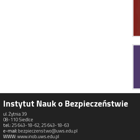
Instytut Nauk o Bezpieczeństwie
ul. Żytnia 39
08-110 Siedlce
tel.:
25 643-18-62, 25 643-18-63
e-mail:
bezpieczenstwo@uws.edu.pl
WWW:
www.inob.uws.edu.pl