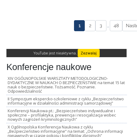
1
2
3
…
48
Nast
YouTube jest nieaktywna.
Zezwalaj
Konferencje naukowe
XIV OGÓLNOPOLSKIE WARSZTATY METODOLOGICZNO-
DYDAKTYCZNE W NAUKACH O BEZPIECZEŃSTWIE na temat 15 lat
nauk o bezpieczeństwie. Tożsamość. Poznanie.
Odpowiedzialność
II Sympozjum ekspercko-szkoleniowe z cyklu „Bezpieczeństwo
informacyjne w działalności administracji samorządowej”
Konferencji Naukowa pt.: „Bezpieczeństwo indywidualne i
społeczne – profilaktyka, prewencja i resocjalizacja wobec
nowych zagrożeń kryminologicznych”
X Ogólnopolska Konferencja Naukowa z cyklu
„Bezpieczeństwo informacyjne” na temat: „Ochrona informacji
niejawnych w czasie pokoju i konfliktów zbrojnych”