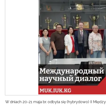
W dniach 20-21 maja br. odbyła się (hybrydowo) II Mię