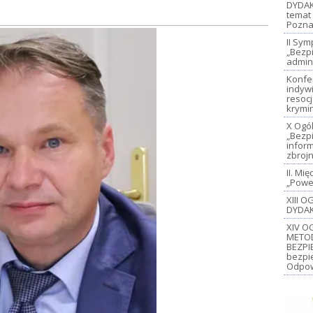
DYDAK
temat 
Pozna
II Sy
„Bezp
admin
Konfe
indywi
resoc
krymi
X Ogó
„Bezp
inform
zbroj
II. M
„Power
XIII 
DYDAK
XIV O
METO
BEZPI
bezpi
Odpow