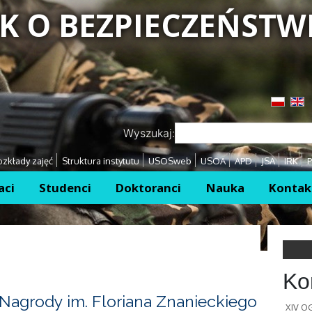
K O BEZPIECZEŃSTW
Przejdź
Przejdź
Wyszukaj:
zkłady zajęć
Struktura instytutu
USOSweb
USOA
APD
JSA
IRK
P
aci
Studenci
Doktoranci
Nauka
Kontak
Ko
Nagrody im. Floriana Znanieckiego
XIV 