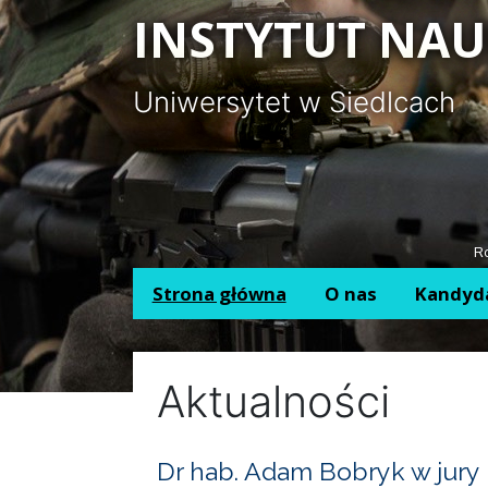
Panel zarządzania plikami cookies
INSTYTUT NAU
Uniwersytet w Siedlcach
Ro
Strona główna
O nas
Kandyd
Aktualności
Dr hab. Adam Bobryk w jury 