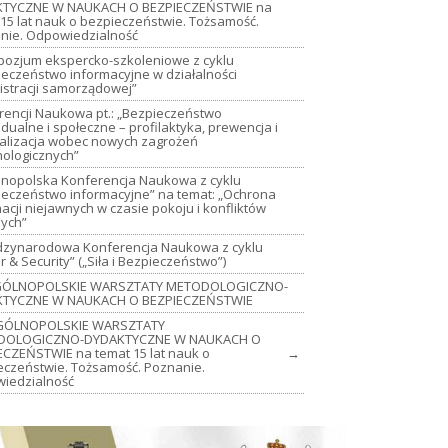
TYCZNE W NAUKACH O BEZPIECZEŃSTWIE na
15 lat nauk o bezpieczeństwie. Tożsamość.
nie. Odpowiedzialność
mpozjum ekspercko-szkoleniowe z cyklu
ieczeństwo informacyjne w działalności
istracji samorządowej”
rencji Naukowa pt.: „Bezpieczeństwo
dualne i społeczne – profilaktyka, prewencja i
jalizacja wobec nowych zagrożeń
nologicznych”
lnopolska Konferencja Naukowa z cyklu
ieczeństwo informacyjne” na temat: „Ochrona
acji niejawnych w czasie pokoju i konfliktów
nych”
iędzynarodowa Konferencja Naukowa z cyklu
 & Security” („Siła i Bezpieczeństwo”)
OGÓLNOPOLSKIE WARSZTATY METODOLOGICZNO-
TYCZNE W NAUKACH O BEZPIECZEŃSTWIE
GÓLNOPOLSKIE WARSZTATY
DOLOGICZNO-DYDAKTYCZNE W NAUKACH O
ECZEŃSTWIE na temat 15 lat nauk o
→
eczeństwie. Tożsamość. Poznanie.
iedzialność