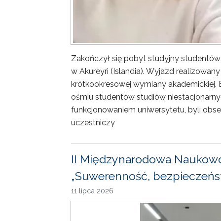
Zakończył się pobyt studyjny studentów
w Akureyri (Islandia). Wyjazd realizowa
krótkookresowej wymiany akademickiej. 
ośmiu studentów studiów niestacjonarny
funkcjonowaniem uniwersytetu, byli obse
uczestniczy
II Międzynarodowa Naukowo
„Suwerenność, bezpieczeńst
11 lipca 2026