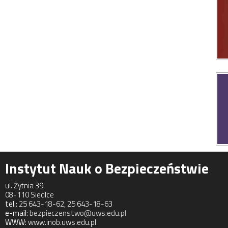
Instytut Nauk o Bezpieczeństwie
ul. Żytnia 39
08-110 Siedlce
tel.:
25 643-18-62, 25 643-18-63
e-mail:
bezpieczenstwo@uws.edu.pl
WWW:
www.inob.uws.edu.pl