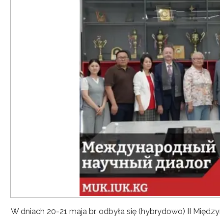
W dniach 20-21 maja br. odbyła się (hybrydowo) II Mię