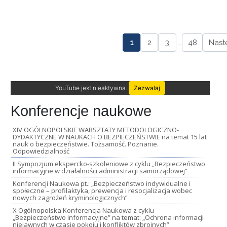
1
2
3
…
48
Nast
YouTube jest nieaktywna.
Zezwalaj
Konferencje naukowe
XIV OGÓLNOPOLSKIE WARSZTATY METODOLOGICZNO-
DYDAKTYCZNE W NAUKACH O BEZPIECZEŃSTWIE na temat 15 lat
nauk o bezpieczeństwie. Tożsamość. Poznanie.
Odpowiedzialność
II Sympozjum ekspercko-szkoleniowe z cyklu „Bezpieczeństwo
informacyjne w działalności administracji samorządowej”
Konferencji Naukowa pt.: „Bezpieczeństwo indywidualne i
społeczne – profilaktyka, prewencja i resocjalizacja wobec
nowych zagrożeń kryminologicznych”
X Ogólnopolska Konferencja Naukowa z cyklu
„Bezpieczeństwo informacyjne” na temat: „Ochrona informacji
niejawnych w czasie pokoju i konfliktów zbrojnych”