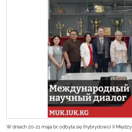
W dniach 20-21 maja br. odbyła się (hybrydowo) II Mię