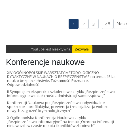
1
2
3
…
48
Nast
YouTube jest nieaktywna.
Zezwalaj
Konferencje naukowe
XIV OGÓLNOPOLSKIE WARSZTATY METODOLOGICZNO-
DYDAKTYCZNE W NAUKACH O BEZPIECZEŃSTWIE na temat 15 lat
nauk o bezpieczeństwie. Tożsamość. Poznanie.
Odpowiedzialność
II Sympozjum ekspercko-szkoleniowe z cyklu „Bezpieczeństwo
informacyjne w działalności administracji samorządowej”
Konferencji Naukowa pt.: „Bezpieczeństwo indywidualne i
społeczne – profilaktyka, prewencja i resocjalizacja wobec
nowych zagrożeń kryminologicznych”
X Ogólnopolska Konferencja Naukowa z cyklu
„Bezpieczeństwo informacyjne” na temat: „Ochrona informacji
niejawnych w czasie pokoju i konfliktów zbrojnych”