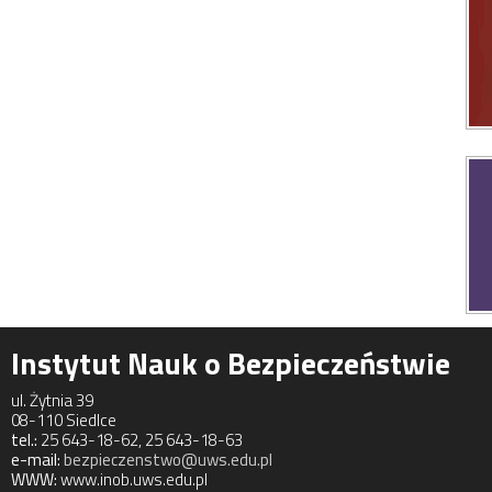
Instytut Nauk o Bezpieczeństwie
ul. Żytnia 39
08-110 Siedlce
tel.:
25 643-18-62, 25 643-18-63
e-mail:
bezpieczenstwo@uws.edu.pl
WWW:
www.inob.uws.edu.pl